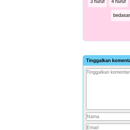
3 huruf
4 huruf
bedasar
Tinggalkan koment