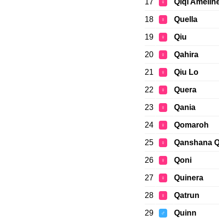
17
Qiqi Amelin
♀
18
Quella
♀
19
Qiu
♀
20
Qahira
♀
21
Qiu Lo
♀
22
Quera
♀
23
Qania
♀
24
Qomaroh
♀
25
Qanshana Qi
♀
26
Qoni
♀
27
Quinera
♀
28
Qatrun
♀
29
Quinn
♂