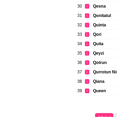
30
Qesna
♀
31
Qonitatul
♀
32
Quinta
♀
33
Qori
♀
34
Quita
♀
35
Qeyzi
♀
36
Qotrun
♀
37
Qurrotun Ni
♀
38
Qiana
♀
39
Queen
♀