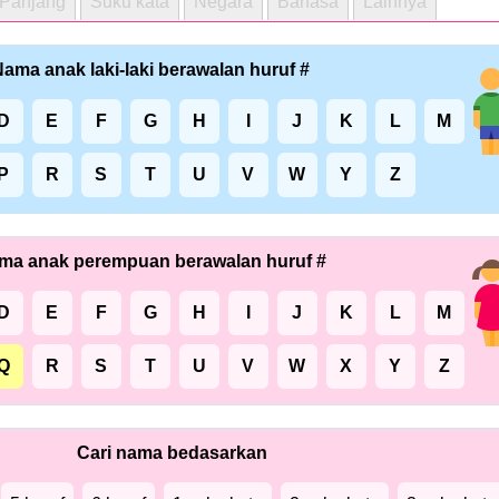
Panjang
Suku kata
Negara
Bahasa
Lainnya
ama anak laki-laki berawalan huruf #
D
E
F
G
H
I
J
K
L
M
P
R
S
T
U
V
W
Y
Z
ma anak perempuan berawalan huruf #
D
E
F
G
H
I
J
K
L
M
Q
R
S
T
U
V
W
X
Y
Z
Cari nama bedasarkan