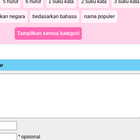
5 huruf
6 huruf
1 suku kata
2 suku kata
3 suku kata
kan negara
bedasarkan bahasa
nama populer
Tampilkan semua kategori
ar
* opsional