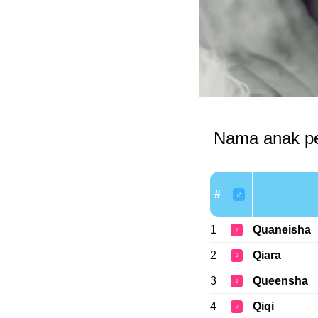
Nama anak pe
#
♂
1
Quaneisha
♀
2
Qiara
♀
3
Queensha
♀
4
Qiqi
♀