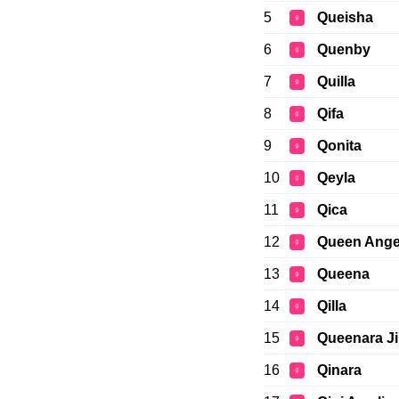
5
Queisha
♀
6
Quenby
♀
7
Quilla
♀
8
Qifa
♀
9
Qonita
♀
10
Qeyla
♀
11
Qica
♀
12
Queen Ange
♀
13
Queena
♀
14
Qilla
♀
15
Queenara J
♀
16
Qinara
♀