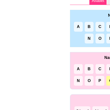
Alfabet
N
A
B
C
N
O
Na
A
B
C
N
O
P