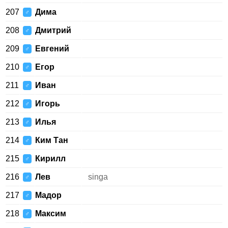
207
Дима
♂
208
Дмитрий
♂
209
Евгений
♂
210
Егор
♂
211
Иван
♂
212
Игорь
♂
213
Илья
♂
214
Ким Тан
♂
215
Кирилл
♂
216
Лев
singa
♂
217
Мадор
♂
218
Максим
♂