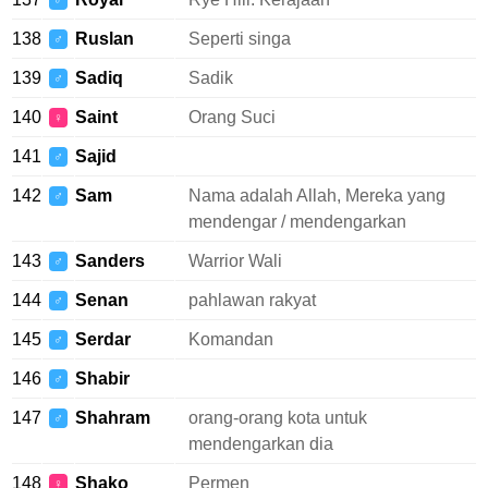
♂
138
Ruslan
Seperti singa
♂
139
Sadiq
Sadik
♂
140
Saint
Orang Suci
♀
141
Sajid
♂
142
Sam
Nama adalah Allah, Mereka yang
♂
mendengar / mendengarkan
143
Sanders
Warrior Wali
♂
144
Senan
pahlawan rakyat
♂
145
Serdar
Komandan
♂
146
Shabir
♂
147
Shahram
orang-orang kota untuk
♂
mendengarkan dia
148
Shako
Permen
♀