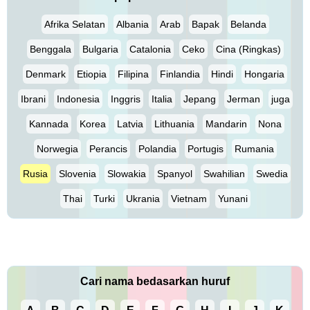
Afrika Selatan
Albania
Arab
Bapak
Belanda
Benggala
Bulgaria
Catalonia
Ceko
Cina (Ringkas)
Denmark
Etiopia
Filipina
Finlandia
Hindi
Hongaria
Ibrani
Indonesia
Inggris
Italia
Jepang
Jerman
juga
Kannada
Korea
Latvia
Lithuania
Mandarin
Nona
Norwegia
Perancis
Polandia
Portugis
Rumania
Rusia
Slovenia
Slowakia
Spanyol
Swahilian
Swedia
Thai
Turki
Ukrania
Vietnam
Yunani
Cari nama bedasarkan huruf