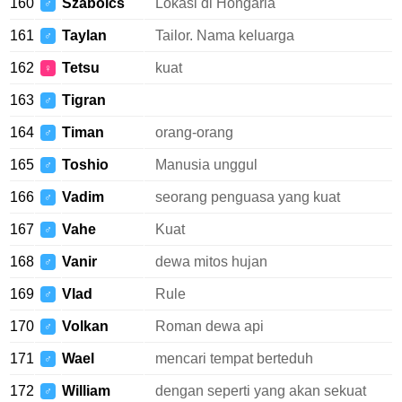
160
Szabolcs
Lokasi di Hongaria
♂
161
Taylan
Tailor. Nama keluarga
♂
162
Tetsu
kuat
♀
163
Tigran
♂
164
Timan
orang-orang
♂
165
Toshio
Manusia unggul
♂
166
Vadim
seorang penguasa yang kuat
♂
167
Vahe
Kuat
♂
168
Vanir
dewa mitos hujan
♂
169
Vlad
Rule
♂
170
Volkan
Roman dewa api
♂
171
Wael
mencari tempat berteduh
♂
172
William
dengan seperti yang akan sekuat
♂