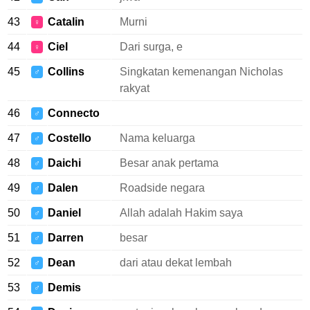
43
Catalin
Murni
♀
44
Ciel
Dari surga, e
♀
45
Collins
Singkatan kemenangan Nicholas
♂
rakyat
46
Connecto
♂
47
Costello
Nama keluarga
♂
48
Daichi
Besar anak pertama
♂
49
Dalen
Roadside negara
♂
50
Daniel
Allah adalah Hakim saya
♂
51
Darren
besar
♂
52
Dean
dari atau dekat lembah
♂
53
Demis
♂