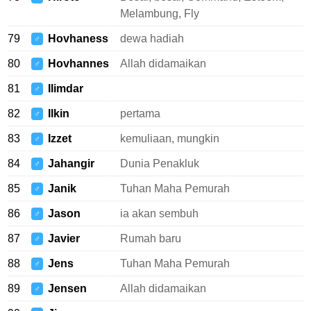
Melambung, Fly
79
Hovhaness
dewa hadiah
♂
80
Hovhannes
Allah didamaikan
♂
81
Ilimdar
♂
82
Ilkin
pertama
♂
83
Izzet
kemuliaan, mungkin
♂
84
Jahangir
Dunia Penakluk
♂
85
Janik
Tuhan Maha Pemurah
♂
86
Jason
ia akan sembuh
♂
87
Javier
Rumah baru
♂
88
Jens
Tuhan Maha Pemurah
♂
89
Jensen
Allah didamaikan
♂