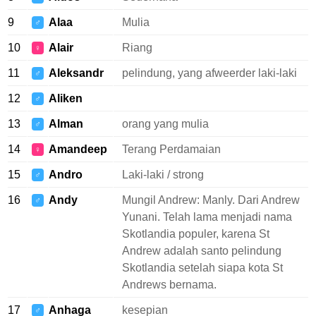
9
Alaa
Mulia
♂
10
Alair
Riang
♀
11
Aleksandr
pelindung, yang afweerder laki-laki
♂
12
Aliken
♂
13
Alman
orang yang mulia
♂
14
Amandeep
Terang Perdamaian
♀
15
Andro
Laki-laki / strong
♂
16
Andy
Mungil Andrew: Manly. Dari Andrew
♂
Yunani. Telah lama menjadi nama
Skotlandia populer, karena St
Andrew adalah santo pelindung
Skotlandia setelah siapa kota St
Andrews bernama.
17
Anhaga
kesepian
♂