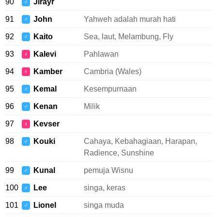
90
Jirayr
♂
91
John
Yahweh adalah murah hati
♂
92
Kaito
Sea, laut, Melambung, Fly
♂
93
Kalevi
Pahlawan
♀
94
Kamber
Cambria (Wales)
♀
95
Kemal
Kesempurnaan
♂
96
Kenan
Milik
♂
97
Kevser
♀
98
Kouki
Cahaya, Kebahagiaan, Harapan,
♂
Radience, Sunshine
99
Kunal
pemuja Wisnu
♂
100
Lee
singa, keras
♂
101
Lionel
singa muda
♂