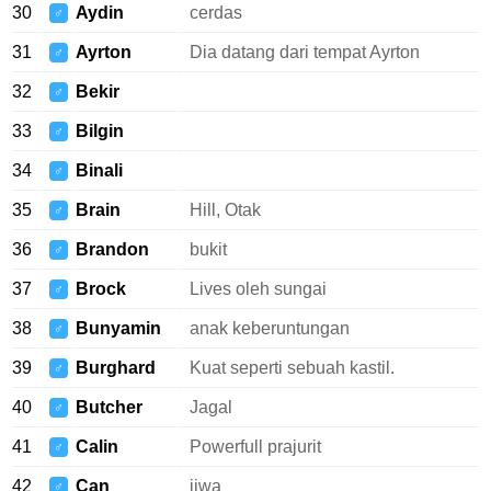
30
Aydin
cerdas
♂
31
Ayrton
Dia datang dari tempat Ayrton
♂
32
Bekir
♂
33
Bilgin
♂
34
Binali
♂
35
Brain
Hill, Otak
♂
36
Brandon
bukit
♂
37
Brock
Lives oleh sungai
♂
38
Bunyamin
anak keberuntungan
♂
39
Burghard
Kuat seperti sebuah kastil.
♂
40
Butcher
Jagal
♂
41
Calin
Powerfull prajurit
♂
42
Can
jiwa
♂