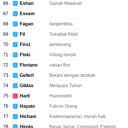
66
Eshan
Gairah Matahari
♂
67
Essam
♂
68
Fagan
bergembira
♂
69
Fil
Sahabat Allah
♂
70
Firuz
pemenang
♂
71
Floki
Viking heroik
♂
72
Floriano
varian flos
♂
73
Gellert
Berani dengan tombak
♂
74
Gildas
Melayani Tuhan
♂
75
Harli
Hazenveld
♀
76
Hayato
Falcon Orang
♂
77
Hicham
Kedermawanan, murah hati
♂
78
Hiroto
Besar, besar, Command, Esteem,
♂