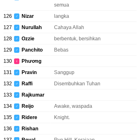
semua
126
Nizar
langka
♂
127
Nurullah
Cahaya Allah
♂
128
Ozzie
berbentuk, bersihkan
♂
129
Panchito
Bebas
♂
130
Phương
♀
131
Pravin
Sanggup
♂
132
Raffi
Disembuhkan Tuhan
♂
133
Rajkumar
♂
134
Reijo
Awake, waspada
♂
135
Ridere
Knight.
♂
136
Rishan
♂
137
Royal
Rye Hill. Kerajaan