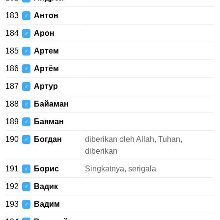
183
Антон
♂
184
Арон
♂
185
Артем
♂
186
Артём
♂
187
Артур
♂
188
Байаман
♂
189
Баяман
♂
190
Богдан
diberikan oleh Allah, Tuhan,
♂
diberikan
191
Борис
Singkatnya, serigala
♂
192
Вадик
♂
193
Вадим
♂