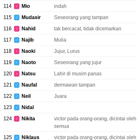
114
Mio
indah
♀
115
Mudasir
Seseorang yang tampan
♂
116
Nahid
tak bercacat, tidak dicemarkan
♀
117
Najib
Mulia
♂
118
Naoki
Jujur, Lurus
♀
119
Naoto
Seseorang yang jujur
♂
120
Natsu
Lahir di musim panas
♀
121
Naufal
dermawan tampan
♂
122
Neil
Juara
♂
123
Nidal
♂
124
Nikita
victor pada orang-orang, dicintai oleh
♀
semua
125
Niklaus
victor pada orang-orang, dicintai oleh
♂