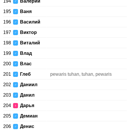
194
Валерий
♂
195
Ваня
♂
196
Василий
♂
197
Виктор
♂
198
Виталий
♂
199
Влад
♂
200
Влас
♂
201
Глеб
pewaris tuhan, tuhan, pewaris
♂
202
Даниил
♂
203
Данил
♂
204
Дарья
♀
205
Демиан
♂
206
Денис
♂