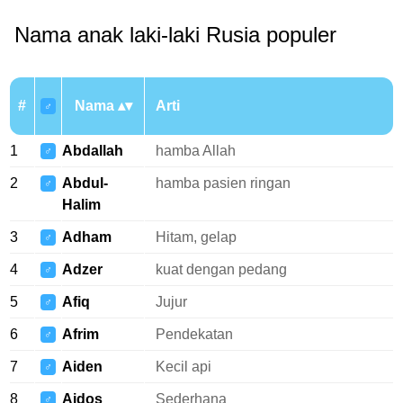
Nama anak laki-laki Rusia populer
#
Nama
Arti
♂
1
Abdallah
hamba Allah
♂
2
Abdul-
hamba pasien ringan
♂
Halim
3
Adham
Hitam, gelap
♂
4
Adzer
kuat dengan pedang
♂
5
Afiq
Jujur
♂
6
Afrim
Pendekatan
♂
7
Aiden
Kecil api
♂
8
Aidos
Sederhana
♂