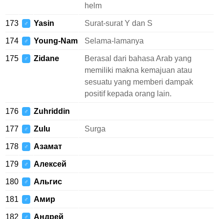
helm
173
Yasin
Surat-surat Y dan S
♂
174
Young-Nam
Selama-lamanya
♂
175
Zidane
Berasal dari bahasa Arab yang
♂
memiliki makna kemajuan atau
sesuatu yang memberi dampak
positif kepada orang lain.
176
Zuhriddin
♂
177
Zulu
Surga
♂
178
Азамат
♂
179
Алексей
♂
180
Альгис
♂
181
Амир
♂
182
Андрей
♂