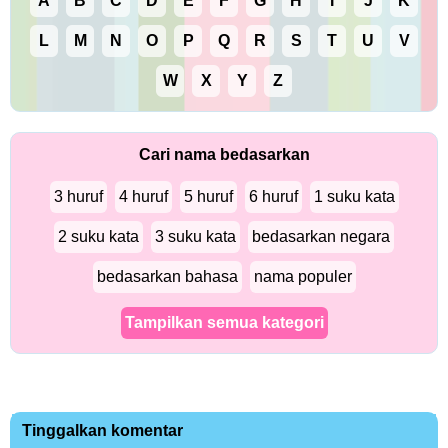
A
B
C
D
E
F
G
H
I
J
K
L
M
N
O
P
Q
R
S
T
U
V
W
X
Y
Z
Cari nama bedasarkan
3 huruf
4 huruf
5 huruf
6 huruf
1 suku kata
2 suku kata
3 suku kata
bedasarkan negara
bedasarkan bahasa
nama populer
Tampilkan semua kategori
Tinggalkan komentar