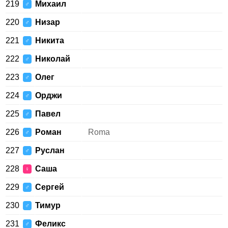
219
Михаил
♂
220
Низар
♂
221
Никита
♂
222
Николай
♂
223
Олег
♂
224
Орджи
♂
225
Павел
♂
226
Роман
Roma
♂
227
Руслан
♂
228
Саша
♀
229
Сергей
♂
230
Тимур
♂
231
Феликс
♂