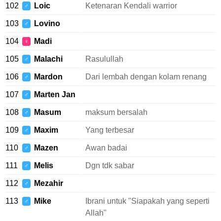
102
Loic
Ketenaran Kendali warrior
♂
103
Lovino
♂
104
Madi
♀
105
Malachi
Rasulullah
♂
106
Mardon
Dari lembah dengan kolam renang
♂
107
Marten Jan
♂
108
Masum
maksum bersalah
♂
109
Maxim
Yang terbesar
♂
110
Mazen
Awan badai
♂
111
Melis
Dgn tdk sabar
♂
112
Mezahir
♂
113
Mike
Ibrani untuk "Siapakah yang seperti
♂
Allah"