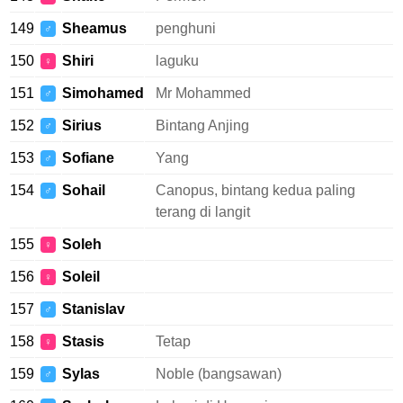
149
Sheamus
penghuni
♂
150
Shiri
laguku
♀
151
Simohamed
Mr Mohammed
♂
152
Sirius
Bintang Anjing
♂
153
Sofiane
Yang
♂
154
Sohail
Canopus, bintang kedua paling
♂
terang di langit
155
Soleh
♀
156
Soleil
♀
157
Stanislav
♂
158
Stasis
Tetap
♀
159
Sylas
Noble (bangsawan)
♂