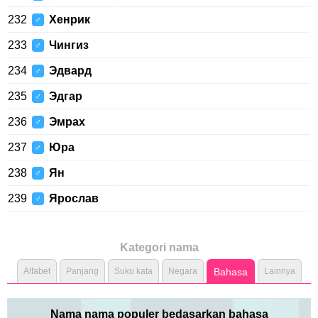
232
Хенрик
♂
233
Чингиз
♂
234
Эдвард
♂
235
Эдгар
♂
236
Эмрах
♂
237
Юра
♂
238
Ян
♂
239
Ярослав
♂
Kategori nama
Alfabet
Panjang
Suku kata
Negara
Bahasa
Lainnya
Nama nama populer bedasarkan bahasa