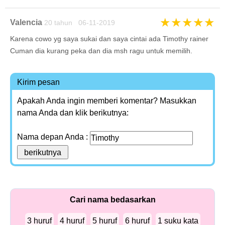
★
★
★
★
★
Valencia
20 tahun 06-11-2019
Karena cowo yg saya sukai dan saya cintai ada Timothy rainer
Cuman dia kurang peka dan dia msh ragu untuk memilih.
Kirim pesan
Apakah Anda ingin memberi komentar? Masukkan
nama Anda dan klik berikutnya:
Nama depan Anda :
Cari nama bedasarkan
3 huruf
4 huruf
5 huruf
6 huruf
1 suku kata