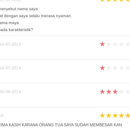
menyebut nama saya
kat dengan saya selalu merasa nyaman.
nama maya
da karakteristik?
★
★
★
★
14-07-2014
★
★
★
★
14-07-2014
★
★
★
★
30-08-2014
★
★
★
★
14
IMA KASIH KARANA ORANG TUA SAYA SUDAH MEMBESAR KAN