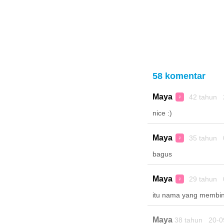
58 komentar
Maya
42 tahun 
♀
nice :)
Maya
35 tahun 
♀
bagus
Maya
29 tahun 
♀
itu nama yang membi
Maya
38 tahun 20-0