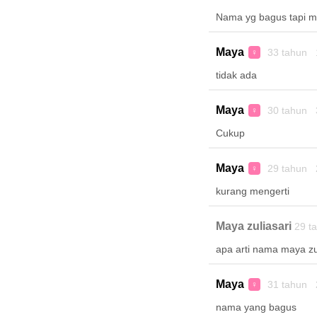
Nama yg bagus tapi 
Maya
33 tahun 
♀
tidak ada
Maya
30 tahun 
♀
Cukup
Maya
29 tahun 
♀
kurang mengerti
Maya zuliasari
29 t
apa arti nama maya zul
Maya
31 tahun 
♀
nama yang bagus