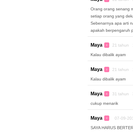
Orang orang senang 
setiap orang yang de
Sebenarnya apa arti 
apakah berpengaruh pa
Maya
21 tahun 
♀
Kalau dibalik ayam
Maya
21 tahun 
♀
Kalau dibalik ayam
Maya
31 tahun 
♀
cukup menarik
Maya
07-09-20
♀
SAYA HARUS BERTER