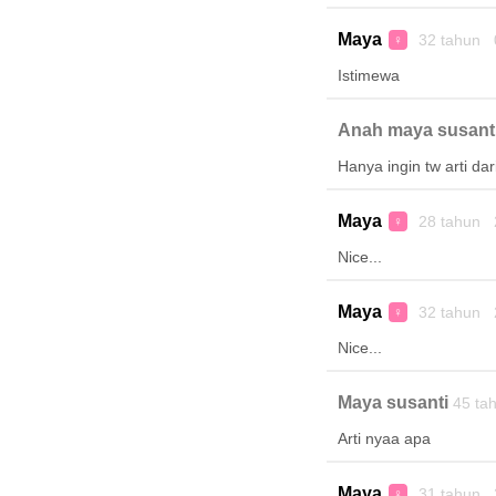
Maya
32 tahun 
♀
Istimewa
Anah maya susant
Hanya ingin tw arti da
Maya
28 tahun 
♀
Nice...
Maya
32 tahun 
♀
Nice...
Maya susanti
45 ta
Arti nyaa apa
Maya
31 tahun 
♀