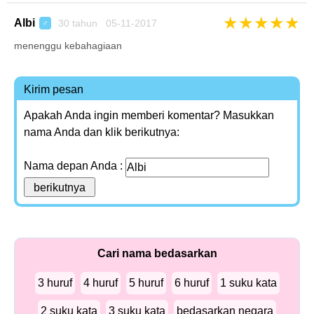
★
★
★
★
★
Albi
30 tahun 05-11-2017
♂
menenggu kebahagiaan
Kirim pesan
Apakah Anda ingin memberi komentar? Masukkan
nama Anda dan klik berikutnya:
Nama depan Anda :
Cari nama bedasarkan
3 huruf
4 huruf
5 huruf
6 huruf
1 suku kata
2 suku kata
3 suku kata
bedasarkan negara