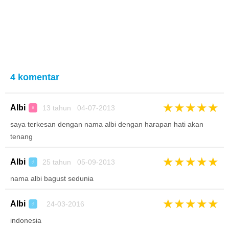
4 komentar
★
★
★
★
★
Albi
13 tahun 04-07-2013
♀
saya terkesan dengan nama albi dengan harapan hati akan
tenang
★
★
★
★
★
Albi
25 tahun 05-09-2013
♂
nama albi bagust sedunia
★
★
★
★
★
Albi
24-03-2016
♂
indonesia