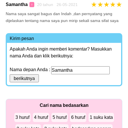
★
★
★
★
★
Samantha
20 tahun 26-05-2021
♀
Nama saya sangat bagus dan Indah ,dan pernyatang yang
dijelaskan tentang nama saya pun mirip sekali sama sifat saya
Kirim pesan
Apakah Anda ingin memberi komentar? Masukkan
nama Anda dan klik berikutnya:
Nama depan Anda :
Cari nama bedasarkan
3 huruf
4 huruf
5 huruf
6 huruf
1 suku kata