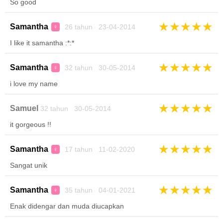
So good
★
★
★
★
★
Samantha
26 tahun 23-04-2014
♀
I like it samantha :*:*
★
★
★
★
★
Samantha
32 tahun 30-05-2014
♀
i love my name
★
★
★
★
★
Samuel
32 tahun 30-05-2014
it gorgeous !!
★
★
★
★
★
Samantha
17 tahun 11-02-2020
♀
Sangat unik
★
★
★
★
★
Samantha
35 tahun 04-01-2021
♀
Enak didengar dan muda diucapkan