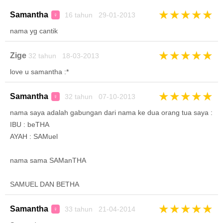
★
★
★
★
★
Samantha
16 tahun 29-01-2013
♀
nama yg cantik
★
★
★
★
★
Zige
32 tahun 18-03-2013
love u samantha :*
★
★
★
★
★
Samantha
32 tahun 07-10-2013
♀
nama saya adalah gabungan dari nama ke dua orang tua saya :
IBU : beTHA
AYAH : SAMuel
nama sama SAManTHA
SAMUEL DAN BETHA
★
★
★
★
★
Samantha
33 tahun 21-04-2014
♀