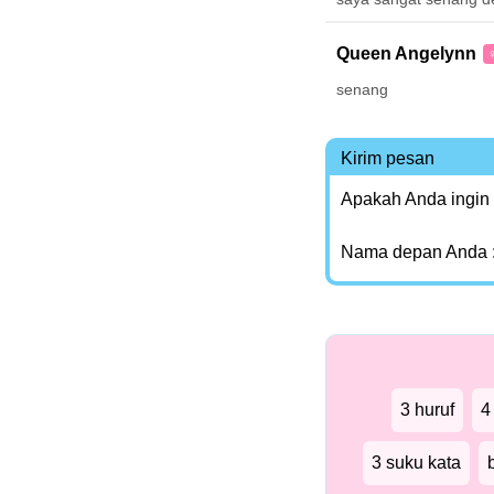
Queen Angelynn
senang
Kirim pesan
Apakah Anda ingin
Nama depan Anda 
3 huruf
4
3 suku kata