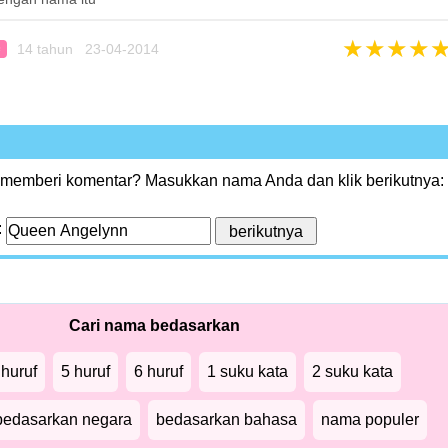
★
★
★
★
14 tahun 23-04-2014
♀
 memberi komentar? Masukkan nama Anda dan klik berikutnya:
:
Cari nama bedasarkan
 huruf
5 huruf
6 huruf
1 suku kata
2 suku kata
bedasarkan negara
bedasarkan bahasa
nama populer