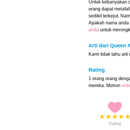
Untuk kebanyakan ora
orang dapat melafa
sedikit terkejut. N
Apakah nama anda
anda
untuk meningkat
Arti dari Queen
Kami tidak tahu art
Rating
1 orang orang den
mereka. Mohon
vot
★
★
★
★
Rating