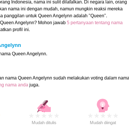
ng Indonesia, nama ini sulit dilafalkan. Di negara lain, orang
lkan nama ini dengan mudah, namun mungkin reaksi mereka
ama panggilan untuk Queen Angelynn adalah "Queen".
 Queen Angelynn? Mohon jawab
5 pertanyaan tentang nama
kan profil ini.
 Angelynn
i nama Queen Angelynn.
gan nama Queen Angelynn sudah melakukan voting dalam nam
ing nama anda
juga.
★
★
★
★
★
★
★
★
★
★
★
Mudah ditulis
Mudah diingat