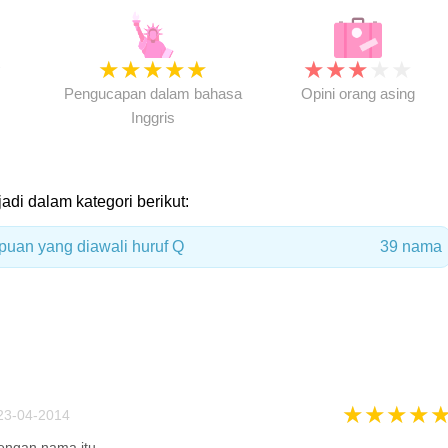
★
★
★
★
★
★
★
★
★
★
★
Pengucapan dalam bahasa
Opini orang asing
Inggris
adi dalam kategori berikut:
uan yang diawali huruf Q
39 nama
★
★
★
★
3-04-2014
engan nama itu