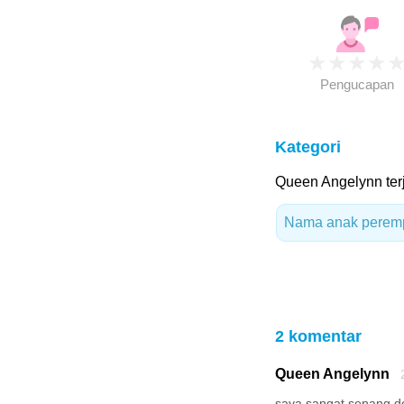
★
★
★
★
Pengucapan
Kategori
Queen Angelynn terj
Nama anak peremp
2 komentar
Queen Angelynn
2
saya sangat senang d