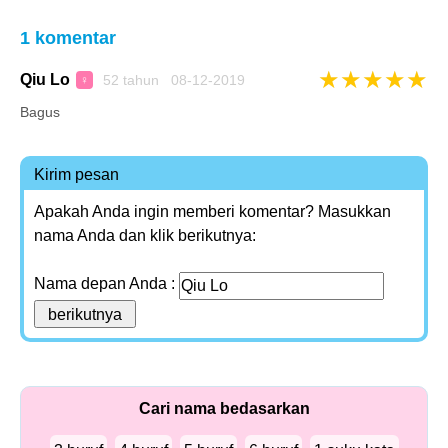
1 komentar
★
★
★
★
★
Qiu Lo
52 tahun 08-12-2019
♀
Bagus
Kirim pesan
Apakah Anda ingin memberi komentar? Masukkan
nama Anda dan klik berikutnya:
Nama depan Anda :
Cari nama bedasarkan