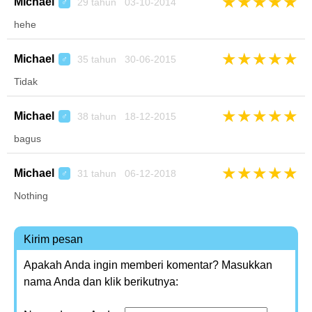
★
★
★
★
★
Michael
29 tahun 03-10-2014
♂
hehe
★
★
★
★
★
Michael
35 tahun 30-06-2015
♂
Tidak
★
★
★
★
★
Michael
38 tahun 18-12-2015
♂
bagus
★
★
★
★
★
Michael
31 tahun 06-12-2018
♂
Nothing
Kirim pesan
Apakah Anda ingin memberi komentar? Masukkan
nama Anda dan klik berikutnya: