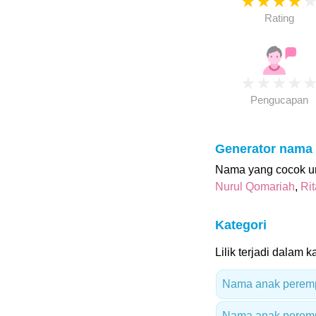
★
★
★
★
Rating
★
★
★
★
Pengucapan
Generator nama
Nama yang cocok un
Nurul Qomariah
,
Rit
Kategori
Lilik terjadi dalam k
Nama anak perempu
Nama anak peremp