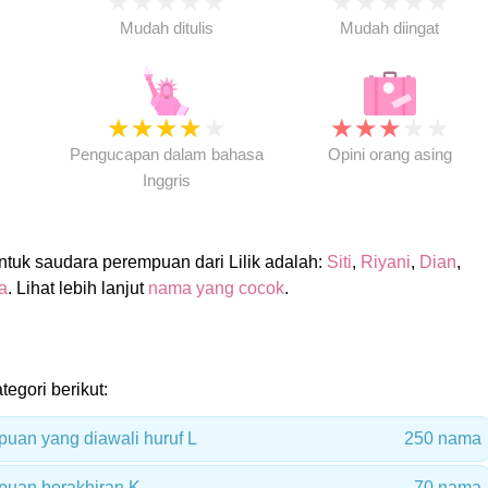
★
★
★
★
★
★
★
★
★
★
★
Mudah ditulis
Mudah diingat
★
★
★
★
★
★
★
★
★
★
★
Pengucapan dalam bahasa
Opini orang asing
Inggris
tuk saudara perempuan dari Lilik adalah:
Siti
,
Riyani
,
Dian
,
a
. Lihat lebih lanjut
nama yang cocok
.
ategori berikut:
an yang diawali huruf L
250 nama
uan berakhiran K
70 nama