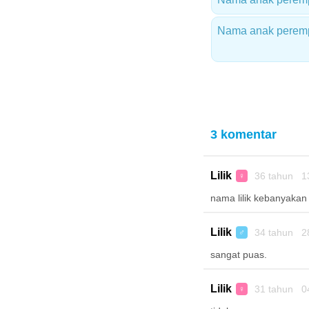
Nama anak peremp
3 komentar
Lilik
36 tahun 1
♀
nama lilik kebanyakan 
Lilik
34 tahun 2
♂
sangat puas.
Lilik
31 tahun 0
♀