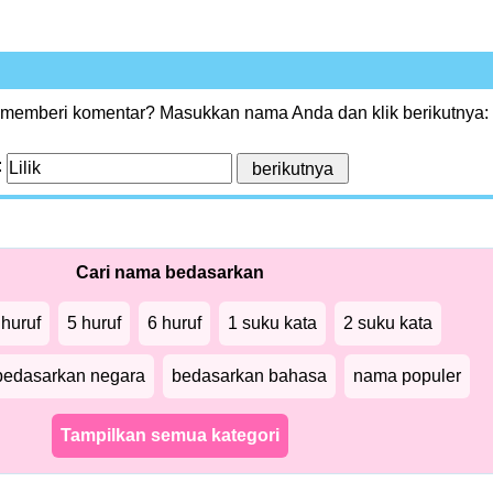
 memberi komentar? Masukkan nama Anda dan klik berikutnya:
:
Cari nama bedasarkan
 huruf
5 huruf
6 huruf
1 suku kata
2 suku kata
bedasarkan negara
bedasarkan bahasa
nama populer
Tampilkan semua kategori