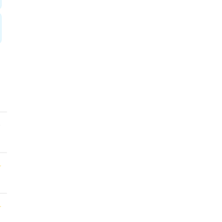
★
★
★