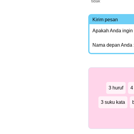
tidak
Kirim pesan
Apakah Anda ingin
Nama depan Anda 
3 huruf
4
3 suku kata