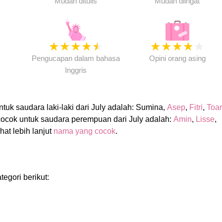
Mudah ditulis
Mudah diingat
★
★
★
★
★
★
★
★
★
★
★
Pengucapan dalam bahasa
Opini orang asing
Inggris
uk saudara laki-laki dari July adalah: Sumina,
Asep
,
Fitri
,
Toa
ocok untuk saudara perempuan dari July adalah:
Amin
,
Lisse
,
ihat lebih lanjut
nama yang cocok
.
tegori berikut: