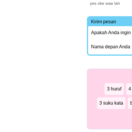
yes oke wae lah
Kirim pesan
Apakah Anda ingin
Nama depan Anda 
3 huruf
4
3 suku kata