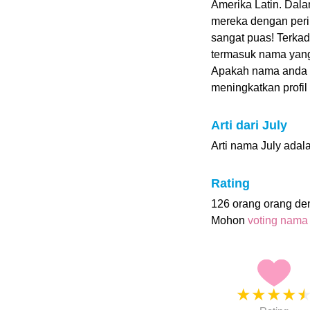
Amerika Latin. Dal
mereka dengan pering
sangat puas! Terkad
termasuk nama yang
Apakah nama anda 
meningkatkan profil i
Arti dari July
Arti nama July adal
Rating
126 orang orang de
Mohon
voting nama
★
★
★
★