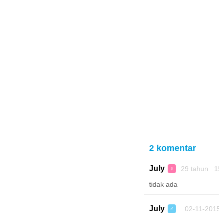
2 komentar
July
29 tahun 1
♀
tidak ada
July
02-11-201
♂