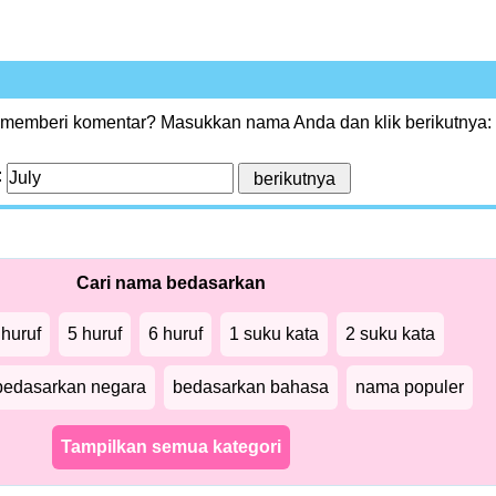
 memberi komentar? Masukkan nama Anda dan klik berikutnya:
:
Cari nama bedasarkan
 huruf
5 huruf
6 huruf
1 suku kata
2 suku kata
bedasarkan negara
bedasarkan bahasa
nama populer
Tampilkan semua kategori