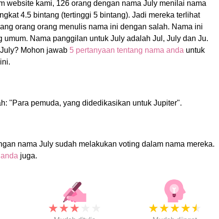
am website kami, 126 orang dengan nama July menilai nama
kat 4.5 bintang (tertinggi 5 bintang). Jadi mereka terlihat
ang orang orang menulis nama ini dengan salah. Nama ini
 umum. Nama panggilan untuk July adalah Jul, July dan Ju.
July? Mohon jawab
5 pertanyaan tentang nama anda
untuk
ni.
ah: "Para pemuda, yang didedikasikan untuk Jupiter".
ngan nama July sudah melakukan voting dalam nama mereka.
 anda
juga.
★
★
★
★
★
★
★
★
★
★
★