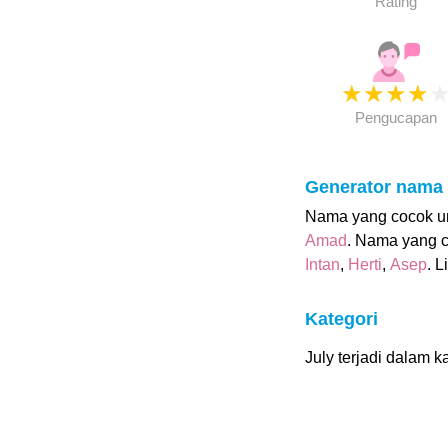
Rating
★
★
★
★
Pengucapan
Generator nama
Nama yang cocok unt
Amad
. Nama yang c
Intan
,
Herti
,
Asep
. L
Kategori
July terjadi dalam ka