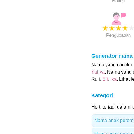
Rating
★
★
★
★
Pengucapan
Generator nama
Nama yang cocok unt
Yahya
. Nama yang 
Ruli,
Efi
,
Ika
. Lihat l
Kategori
Herti terjadi dalam k
Nama anak peremp
Nama anak peremp