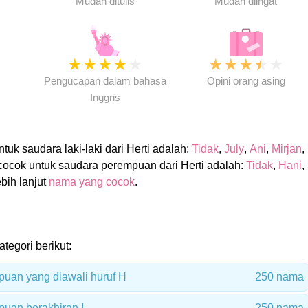
Mudah ditulis
Mudah diingat
★
★
★
★
★
★
★
★
★
★
★
Pengucapan dalam bahasa
Opini orang asing
Inggris
uk saudara laki-laki dari Herti adalah:
Tidak
,
July
,
Ani
,
Mirjan
,
cocok untuk saudara perempuan dari Herti adalah:
Tidak
,
Hani
,
ebih lanjut
nama yang cocok
.
ategori berikut:
uan yang diawali huruf H
250 nama
uan berakhiran I
250 nama