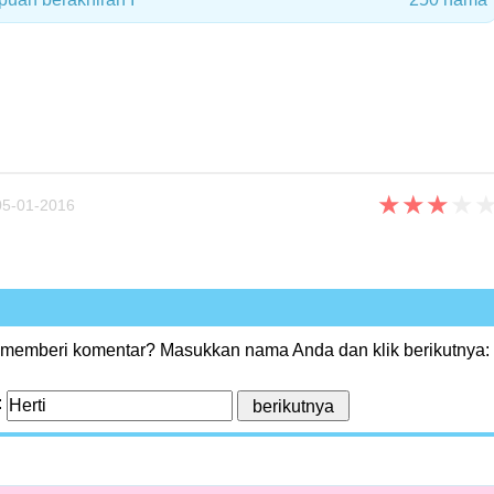
★
★
★
★
5-01-2016
 memberi komentar? Masukkan nama Anda dan klik berikutnya:
: