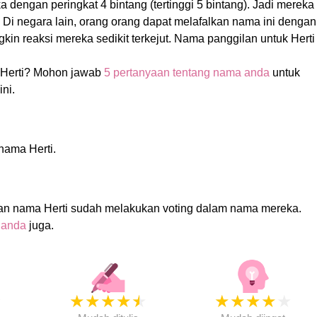
 dengan peringkat 4 bintang (tertinggi 5 bintang). Jadi mereka
s! Di negara lain, orang orang dapat melafalkan nama ini dengan
n reaksi mereka sedikit terkejut. Nama panggilan untuk Herti
Herti? Mohon jawab
5 pertanyaan tentang nama anda
untuk
ni.
 nama Herti.
an nama Herti sudah melakukan voting dalam nama mereka.
 anda
juga.
★
★
★
★
★
★
★
★
★
★
★