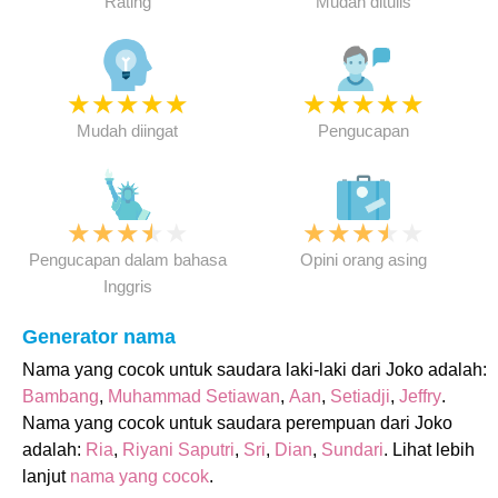
Rating
Mudah ditulis
★
★
★
★
★
★
★
★
★
★
Mudah diingat
Pengucapan
★
★
★
★
★
★
★
★
★
★
Pengucapan dalam bahasa
Opini orang asing
Inggris
Generator nama
Nama yang cocok untuk saudara laki-laki dari Joko adalah:
Bambang
,
Muhammad Setiawan
,
Aan
,
Setiadji
,
Jeffry
.
Nama yang cocok untuk saudara perempuan dari Joko
adalah:
Ria
,
Riyani Saputri
,
Sri
,
Dian
,
Sundari
. Lihat lebih
lanjut
nama yang cocok
.