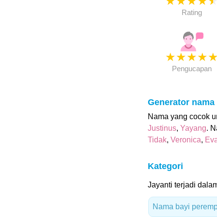
★
★
★
★
Rating
★
★
★
★
Pengucapan
Generator nama
Nama yang cocok unt
Justinus
,
Yayang
. 
Tidak
,
Veronica
,
Ev
Kategori
Jayanti terjadi dalam
Nama bayi peremp