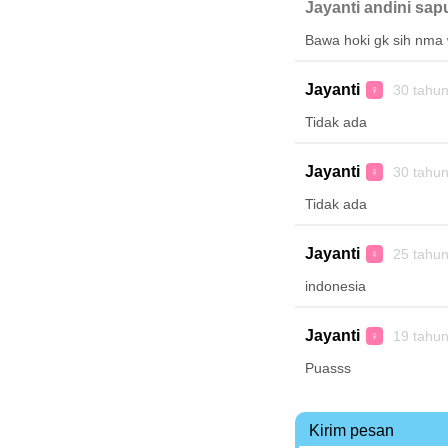
Jayanti andini sapu
Bawa hoki gk sih nma 
Jayanti
30 tahu
♀
Tidak ada
Jayanti
30 tahu
♀
Tidak ada
Jayanti
25 tahu
♀
indonesia
Jayanti
19 tahu
♀
Puasss
Kirim pesan