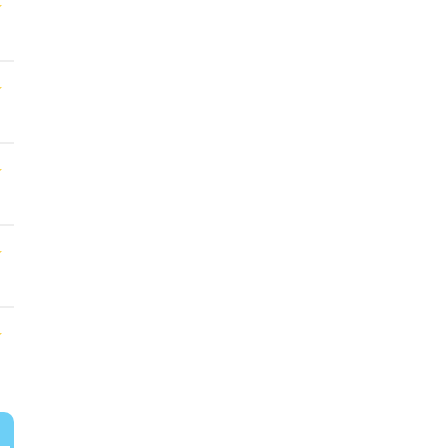
★
★
★
★
★