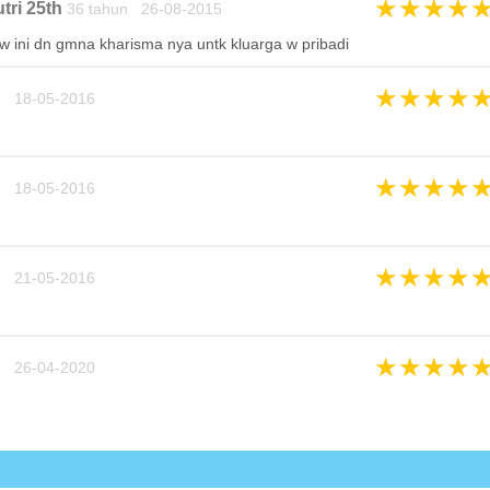
★
★
★
★
tri 25th
36 tahun 26-08-2015
w ini dn gmna kharisma nya untk kluarga w pribadi
★
★
★
★
n 18-05-2016
★
★
★
★
n 18-05-2016
★
★
★
★
n 21-05-2016
★
★
★
★
n 26-04-2020