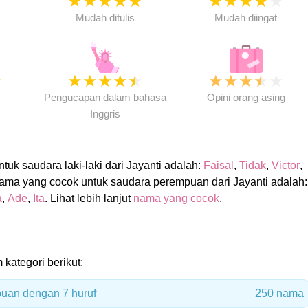
★
★
★
★
★
★
★
★
★
★
★
Mudah ditulis
Mudah diingat
★
★
★
★
★
★
★
★
★
★
★
Pengucapan dalam bahasa
Opini orang asing
Inggris
uk saudara laki-laki dari Jayanti adalah:
Faisal
,
Tidak
,
Victor
,
Nama yang cocok untuk saudara perempuan dari Jayanti adalah:
a
,
Ade
,
Ita
. Lihat lebih lanjut
nama yang cocok
.
 kategori berikut:
uan dengan 7 huruf
250 nama