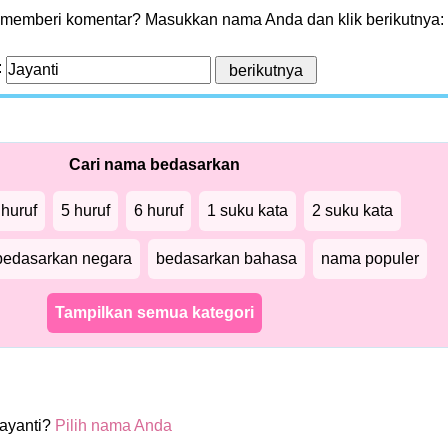
 memberi komentar? Masukkan nama Anda dan klik berikutnya:
:
Cari nama bedasarkan
 huruf
5 huruf
6 huruf
1 suku kata
2 suku kata
bedasarkan negara
bedasarkan bahasa
nama populer
Tampilkan semua kategori
ayanti?
Pilih nama Anda