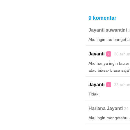
9 komentar
Jayanti suwantini
3
Aku ingin tau banget ar
Jayanti
36 tahu
♀
Aku hanya ingin tau a
atau biasa- biasa saja
Jayanti
33 tahu
♀
Tidak
Hariana Jayanti
24 
Aku ingin mengetahui 