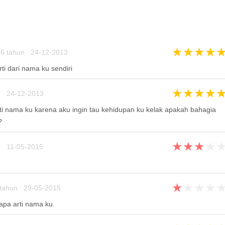
★
★
★
★
6 tahun 24-12-2013
ti dari nama ku sendiri
★
★
★
★
n 24-12-2013
rti nama ku karena aku ingin tau kehidupan ku kelak apakah bahagia
?
★
★
★
★
n 11-05-2015
★
★
★
★
tahun 29-05-2015
apa arti nama ku.