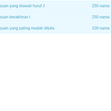
an yang diawali huruf J
250 nama
uan berakhiran I
250 nama
an yang paling mudah ditulis
100 nama