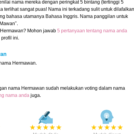
lai nama mereka dengan peringkat 5 bintang (tertinggi 5
a terlihat sangat puas! Nama ini terkadang sulit untuk dilafalka
ang bahasa utamanya Bahasa Inggris. Nama panggilan untuk
"Mawan".
 Hermawan? Mohon jawab
5 pertanyaan tentang nama anda
rofil ini.
wan
ti nama Hermawan.
ngan nama Hermawan sudah melakukan voting dalam nama
ing nama anda
juga.
★
★
★
★
★
★
★
★
★
★
★