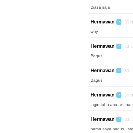
Biasa saja
Hermawan
35 t
♂
why
Hermawan
33 t
♂
Bagus
Hermawan
33 t
♂
Bagus
Hermawan
36 t
♂
ingin tahu apa arti n
Hermawan
33 t
♂
nama saya bagus,, sa