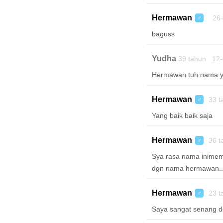
Hermawan
26-
♂
baguss
Yudha
39 tahun 12-
Hermawan tuh nama yg
Hermawan
33 t
♂
Yang baik baik saja
Hermawan
36 t
♂
Sya rasa nama inimem
dgn nama hermawan..
Hermawan
23 t
♂
Saya sangat senang 