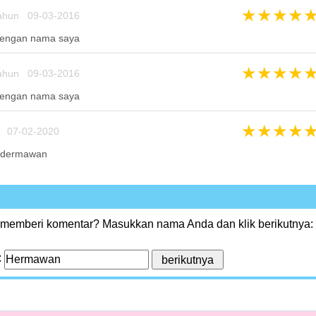
★
★
★
★
ahun 09-03-2016
dengan nama saya
★
★
★
★
ahun 09-03-2016
dengan nama saya
★
★
★
★
 07-02-2020
 dermawan
 memberi komentar? Masukkan nama Anda dan klik berikutnya:
: