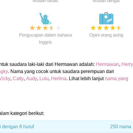
Mudah ditulis
Mudah diingat
★
★
★
★
★
★
★
★
★
★
★
Pengucapan dalam bahasa
Opini orang asing
Inggris
tuk saudara laki-laki dari Hermawan adalah:
Hermawan
,
Herry
gky
. Nama yang cocok untuk saudara perempuan dari
Vicky
,
Catty
,
Audy
,
Lulu
,
Herlina
. Lihat lebih lanjut
nama yang
lam kategori berikut:
i dengan 8 huruf
250 nama