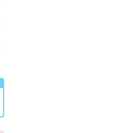
★
★
★