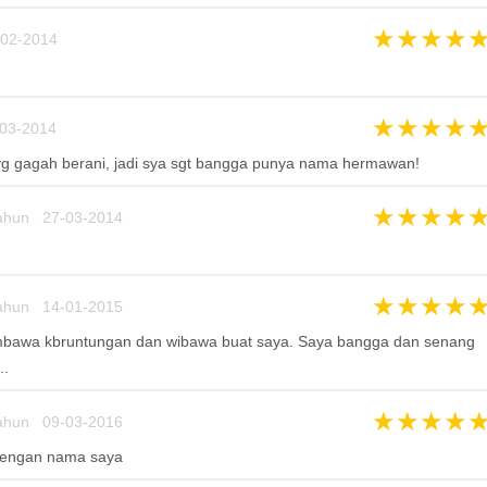
★
★
★
★
02-2014
★
★
★
★
03-2014
 gagah berani, jadi sya sgt bangga punya nama hermawan!
★
★
★
★
ahun 27-03-2014
★
★
★
★
ahun 14-01-2015
bawa kbruntungan dan wibawa buat saya. Saya bangga dan senang
..
★
★
★
★
ahun 09-03-2016
dengan nama saya