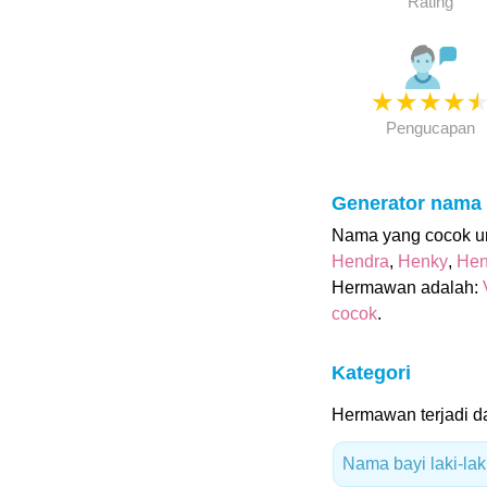
Rating
★
★
★
★
Pengucapan
Generator nama
Nama yang cocok un
Hendra
,
Henky
,
Hen
Hermawan adalah:
cocok
.
Kategori
Hermawan terjadi da
Nama bayi laki-lak