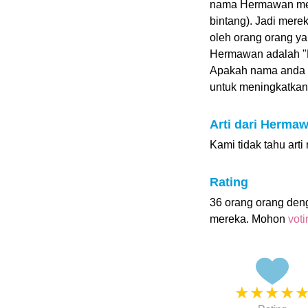
nama Hermawan meni
bintang). Jadi merek
oleh orang orang y
Hermawan adalah 
Apakah nama anda
untuk meningkatkan p
Arti dari Herma
Kami tidak tahu ar
Rating
36 orang orang de
mereka. Mohon
vot
★
★
★
★