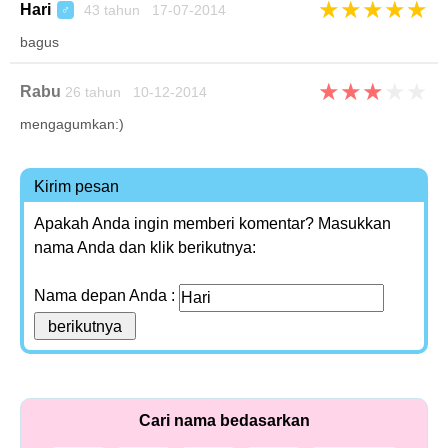
★
★
★
★
★
Hari
43 tahun 17-07-2014
♂
bagus
★
★
★
★
★
Rabu
26 tahun 10-12-2014
mengagumkan:)
Kirim pesan
Apakah Anda ingin memberi komentar? Masukkan
nama Anda dan klik berikutnya:
Nama depan Anda :
Cari nama bedasarkan