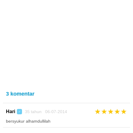
3 komentar
★
★
★
★
★
Hari
35 tahun 06-07-2014
♂
bersyukur alhamdullilah