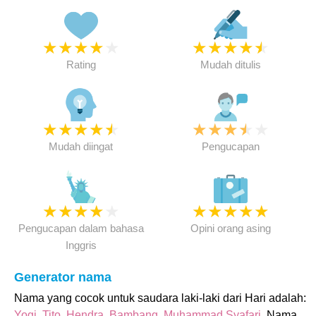
★
★
★
★
★
★
★
★
★
★
Rating
Mudah ditulis
★
★
★
★
★
★
★
★
★
★
Mudah diingat
Pengucapan
★
★
★
★
★
★
★
★
★
★
Pengucapan dalam bahasa
Opini orang asing
Inggris
Generator nama
Nama yang cocok untuk saudara laki-laki dari Hari adalah:
Yogi
,
Tito
,
Hendra
,
Bambang
,
Muhammad Syafari
. Nama