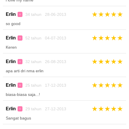
i love my name
★
★
★
★
★
Erlin
34 tahun 28-06-2013
♀
so good
★
★
★
★
★
Erlin
52 tahun 04-07-2013
♀
Keren
★
★
★
★
★
Erlin
32 tahun 26-08-2013
♀
apa arti dri nma erlin
★
★
★
★
★
Erlin
25 tahun 17-12-2013
♀
biasa-biasa saja...!
★
★
★
★
★
Erlin
29 tahun 27-12-2013
♀
Sangat bagus