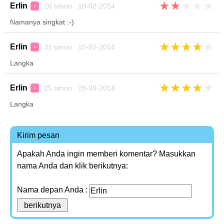
★
★
★
★
★
Erlin
26 tahun 10-02-2014
♀
Namanya singkat :-)
★
★
★
★
★
Erlin
31 tahun 15-02-2014
♀
Langka
★
★
★
★
★
Erlin
25 tahun 28-09-2014
♀
Langka
Kirim pesan
Apakah Anda ingin memberi komentar? Masukkan
nama Anda dan klik berikutnya:
Nama depan Anda :