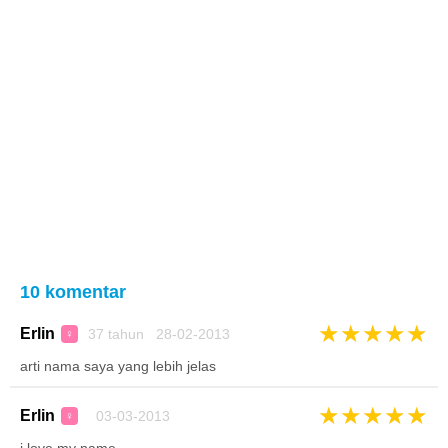
10 komentar
★
★
★
★
★
Erlin
37 tahun 28-02-2013
♀
arti nama saya yang lebih jelas
★
★
★
★
★
Erlin
03-03-2013
♀