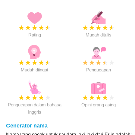
★
★
★
★
★
★
★
★
★
★
Rating
Mudah ditulis
★
★
★
★
★
★
★
★
★
★
Mudah diingat
Pengucapan
★
★
★
★
★
★
★
★
★
★
Pengucapan dalam bahasa
Opini orang asing
Inggris
Generator nama
Nama yang cocok untuk saudara laki-laki dari Erlin adalah: