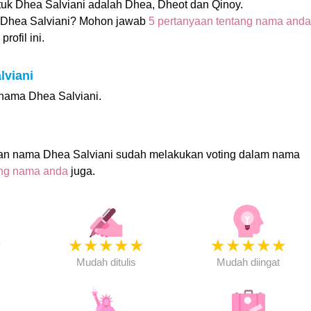
uk Dhea Salviani adalah Dhea, Dheot dan Qinoy.
Dhea Salviani? Mohon jawab
5 pertanyaan tentang nama anda
rofil ini.
lviani
i nama Dhea Salviani.
an nama Dhea Salviani sudah melakukan voting dalam nama
ing nama anda
juga.
★
★
★
★
★
★
★
★
★
★
★
Mudah ditulis
Mudah diingat