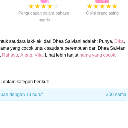
★
★
★
★
★
★
★
★
★
★
★
Pengucapan dalam bahasa
Opini orang asing
Inggris
uk saudara laki-laki dari Dhea Salviani adalah: Punya,
Dika
,
Nama yang cocok untuk saudara perempuan dari Dhea Salviani
,
Rahayu
,
Ajeng
,
Vita
. Lihat lebih lanjut
nama yang cocok
.
i dalam kategori berikut:
uan dengan 13 huruf
250 nama