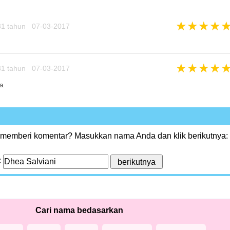
★
★
★
★
1 tahun 07-03-2017
★
★
★
★
1 tahun 07-03-2017
a
 memberi komentar? Masukkan nama Anda dan klik berikutnya:
:
Cari nama bedasarkan