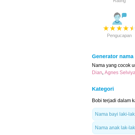
Rating
★
★
★
★
Pengucapan
Generator nama
Nama yang cocok un
Dian
,
Agnes Selviy
Kategori
Bobi terjadi dalam ka
Nama bayi laki-lak
Nama anak lak-laki