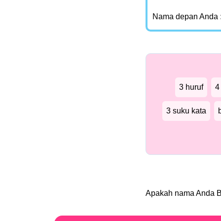
Nama depan Anda 
3 huruf
4
3 suku kata
Apakah nama Anda 