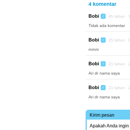
4 komentar
Bobi
45 tahun 1
♂
Tidak ada komentar
Bobi
25 tahun 0
♂
mmm
Bobi
21 tahun 2
♂
Ari dr nama saya
Bobi
21 tahun 2
♂
Ari dr nama saya
Kirim pesan
Apakah Anda ingin