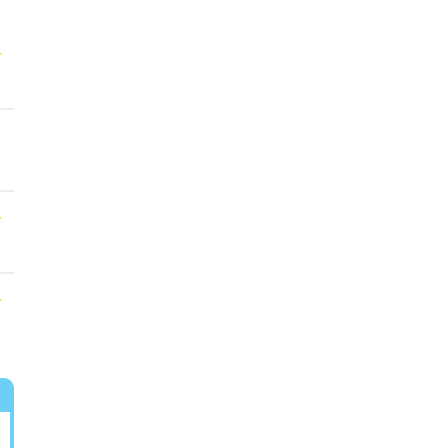
★
★
★
★