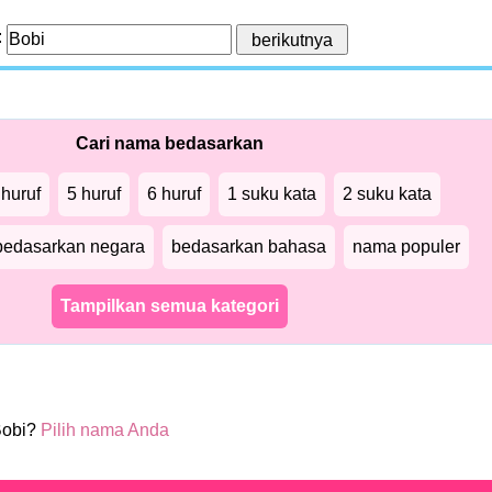
:
Cari nama bedasarkan
 huruf
5 huruf
6 huruf
1 suku kata
2 suku kata
bedasarkan negara
bedasarkan bahasa
nama populer
Tampilkan semua kategori
Bobi?
Pilih nama Anda