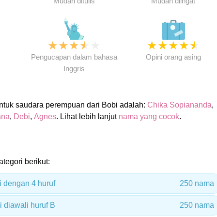
Mudah ditulis
Mudah diingat
★
★
★
★
★
★
★
★
★
★
★
Pengucapan dalam bahasa
Opini orang asing
Inggris
tuk saudara perempuan dari Bobi adalah:
Chika Sopiananda
,
ana
,
Debi
,
Agnes
. Lihat lebih lanjut
nama yang cocok
.
tegori berikut:
i dengan 4 huruf
250 nama
 diawali huruf B
250 nama