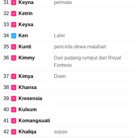
31
Keyna
permata
♀
32
Ketrin
♀
33
Keysa
♀
34
Ken
Lahir
♂
35
Kunti
pencinta dewa matahari
♀
36
Kimmy
Dari padang rumput dari Royal
♀
Fortress
37
Kimya
Diam
♀
38
Khansa
♀
39
Kresensia
♀
40
Kulsum
♀
41
Komangsuati
♀
42
Khaliqa
sopan
♀