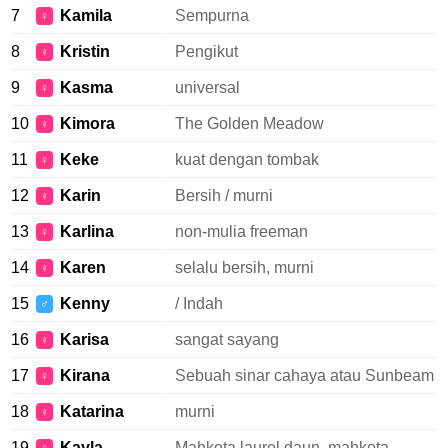
7
Kamila
Sempurna
♀
8
Kristin
Pengikut
♀
9
Kasma
universal
♀
10
Kimora
The Golden Meadow
♀
11
Keke
kuat dengan tombak
♀
12
Karin
Bersih / murni
♀
13
Karlina
non-mulia freeman
♀
14
Karen
selalu bersih, murni
♀
15
Kenny
/ Indah
♂
16
Karisa
sangat sayang
♀
17
Kirana
Sebuah sinar cahaya atau Sunbeam
♀
18
Katarina
murni
♀
19
Kayla
Mahkota laurel daun, mahkota,