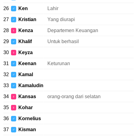
26
Ken
Lahir
♂
27
Kristian
Yang diurapi
♂
28
Kenza
Departemen Keuangan
♀
29
Khalif
Untuk berhasil
♂
30
Keyza
♀
31
Keenan
Keturunan
♂
32
Kamal
♂
33
Kamaludin
♂
34
Kansas
orang-orang dari selatan
♀
35
Kohar
♀
36
Kornelius
♂
37
Kisman
♂