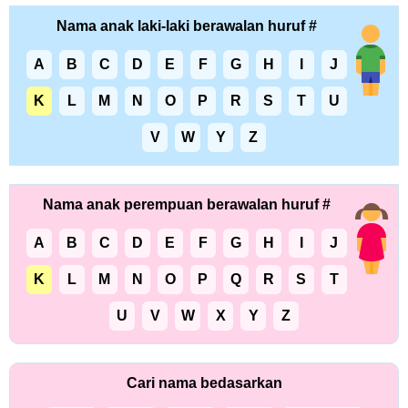
Nama anak laki-laki berawalan huruf #
A
B
C
D
E
F
G
H
I
J
K
L
M
N
O
P
R
S
T
U
V
W
Y
Z
Nama anak perempuan berawalan huruf #
A
B
C
D
E
F
G
H
I
J
K
L
M
N
O
P
Q
R
S
T
U
V
W
X
Y
Z
Cari nama bedasarkan