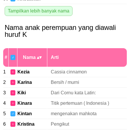
Tampilkan lebih banyak nama
Nama anak perempuan yang diawali
huruf K
#
Nama
Arti
♂
1
Kezia
Cassia cinnamon
♀
2
Karina
Bersih / murni
♀
3
Kiki
Dari Cornu kata Latin:
♀
4
Kinara
Titik pertemuan ( Indonesia )
♀
5
Kintan
mengenakan mahkota
♂
6
Kristina
Pengikut
♀