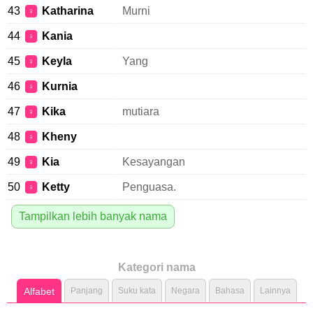
43
Katharina
Murni
♀
44
Kania
♀
45
Keyla
Yang
♀
46
Kurnia
♀
47
Kika
mutiara
♀
48
Kheny
♀
49
Kia
Kesayangan
♀
50
Ketty
Penguasa.
♀
Tampilkan lebih banyak nama
Kategori nama
Alfabet
Panjang
Suku kata
Negara
Bahasa
Lainnya