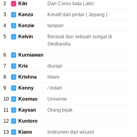
2
Kiki
Dari Cornu kata Latin:
♀
3
Kenzo
Kreatif dan pintar ( Jepang )
♂
4
Kenzie
tampan
♂
5
Kelvin
Berasal dari sebuah sungai di
♂
Skotlandia
6
Kurniawan
♂
7
Kris
diurapi
♂
8
Krishna
hitam
♂
9
Kenny
/ Indah
♂
10
Kosmas
Universe
♂
11
Kaysan
Orang bijak
♂
12
Kuntoro
♂
13
Kiano
Instrumen dari wizard
♂