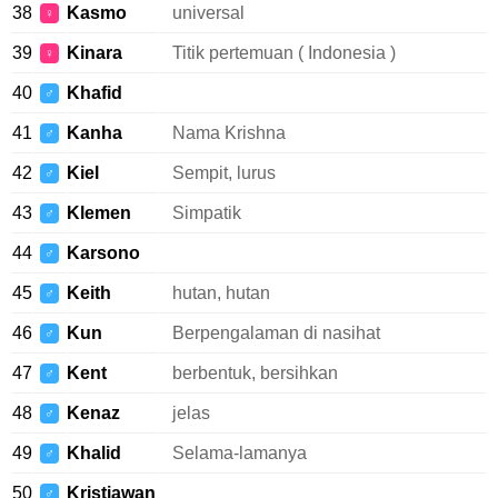
38
Kasmo
universal
♀
39
Kinara
Titik pertemuan ( Indonesia )
♀
40
Khafid
♂
41
Kanha
Nama Krishna
♂
42
Kiel
Sempit, lurus
♂
43
Klemen
Simpatik
♂
44
Karsono
♂
45
Keith
hutan, hutan
♂
46
Kun
Berpengalaman di nasihat
♂
47
Kent
berbentuk, bersihkan
♂
48
Kenaz
jelas
♂
49
Khalid
Selama-lamanya
♂
50
Kristiawan
♂