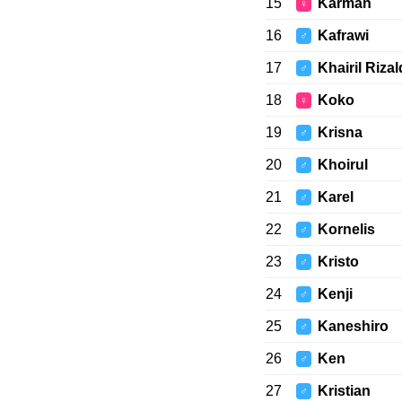
15
Karman
♀
16
Kafrawi
♂
17
Khairil Rizal
♂
18
Koko
♀
19
Krisna
♂
20
Khoirul
♂
21
Karel
♂
22
Kornelis
♂
23
Kristo
♂
24
Kenji
♂
25
Kaneshiro
♂
26
Ken
♂
27
Kristian
♂