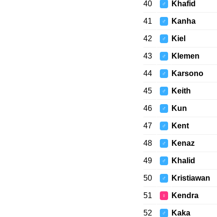
40
Khafid
♂
41
Kanha
♂
42
Kiel
♂
43
Klemen
♂
44
Karsono
♂
45
Keith
♂
46
Kun
♂
47
Kent
♂
48
Kenaz
♂
49
Khalid
♂
50
Kristiawan
♂
51
Kendra
♀
52
Kaka
♂