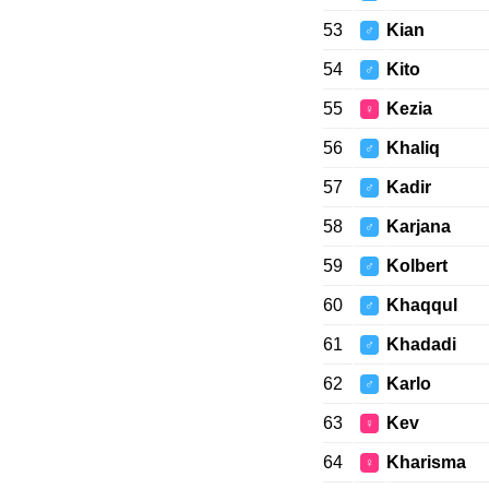
53
Kian
♂
54
Kito
♂
55
Kezia
♀
56
Khaliq
♂
57
Kadir
♂
58
Karjana
♂
59
Kolbert
♂
60
Khaqqul
♂
61
Khadadi
♂
62
Karlo
♂
63
Kev
♀
64
Kharisma
♀