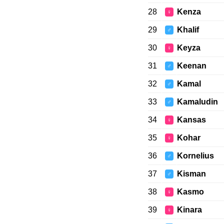
28
Kenza
♀
29
Khalif
♂
30
Keyza
♀
31
Keenan
♂
32
Kamal
♂
33
Kamaludin
♂
34
Kansas
♀
35
Kohar
♀
36
Kornelius
♂
37
Kisman
♂
38
Kasmo
♀
39
Kinara
♀