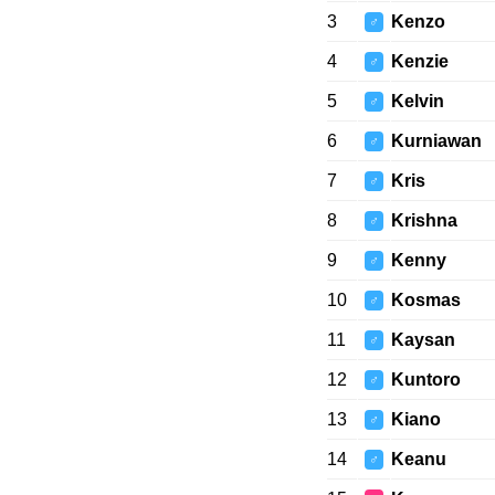
3
Kenzo
♂
4
Kenzie
♂
5
Kelvin
♂
6
Kurniawan
♂
7
Kris
♂
8
Krishna
♂
9
Kenny
♂
10
Kosmas
♂
11
Kaysan
♂
12
Kuntoro
♂
13
Kiano
♂
14
Keanu
♂