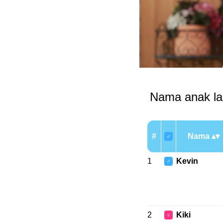
Nama anak lak
#
Nama
♂
1
Kevin
♂
2
Kiki
♀