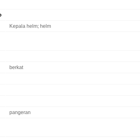
o
Kepala helm; helm
berkat
pangeran