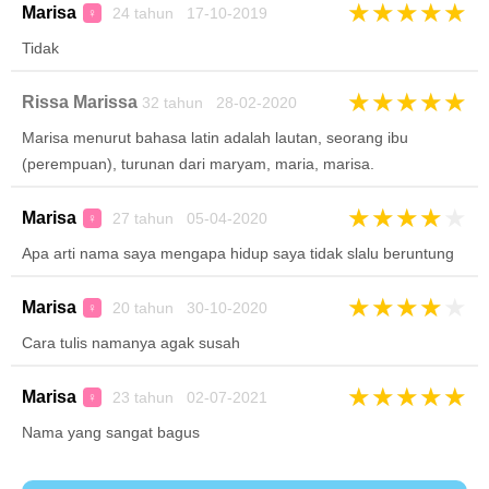
★
★
★
★
★
Marisa
24 tahun 17-10-2019
♀
Tidak
★
★
★
★
★
Rissa Marissa
32 tahun 28-02-2020
Marisa menurut bahasa latin adalah lautan, seorang ibu
(perempuan), turunan dari maryam, maria, marisa.
★
★
★
★
★
Marisa
27 tahun 05-04-2020
♀
Apa arti nama saya mengapa hidup saya tidak slalu beruntung
★
★
★
★
★
Marisa
20 tahun 30-10-2020
♀
Cara tulis namanya agak susah
★
★
★
★
★
Marisa
23 tahun 02-07-2021
♀
Nama yang sangat bagus