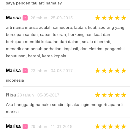
saya pengen tau arti nama sy
★
★
★
★
★
Marisa
26 tahun 25-09-2015
♀
arti nama marisa adalah samudera, lautan, kuat, seorang yang
bersopan santun, sabar, toleran, berkeinginan kuat dan
bertujuan memiliki kekuatan dari dalam, selalu diberkati,
menarik dan penuh perhatian, implusif, dan ekstrim, pengambil
keputusan, berani, keras kepala
★
★
★
★
★
Marisa
23 tahun 04-05-2017
♀
indonesia
★
★
★
★
★
Risa
23 tahun 05-05-2017
Aku bangga dg namaku sendiri..tpi aku ingin mengerti apa arti
marisa
★
★
★
★
★
Marisa
29 tahun 11-01-2018
♀