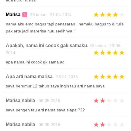
ada huruf R nya
★
★
★
★
★
Marisa
30 tahun 27-04-2014
♀
nama aku emg bagus tapi penasaran . namaku bagus tp di tulis
pak erte jadi marerisa huu sedihnya :''
Apakah, nama ini cocok gak samaku.
35 tahun 23-05-
★
★
★
★
★
2014
apa nama ini cocok gk sama aq
★
★
★
★
★
Apa arti nama marisa
23-01-2015
saya berumur 12 tahun saya ingin tau arti nama saya
★
★
★
★
★
Marisa nabila
06-05-2015
saya pengen tau arti nama saya siapa ???
★
★
★
★
★
Marisa nabila
06-05-2015