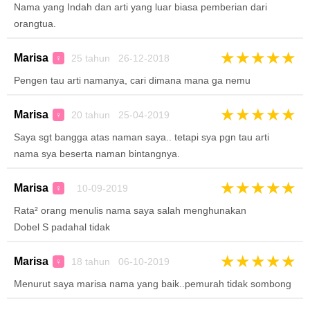
Nama yang Indah dan arti yang luar biasa pemberian dari
orangtua.
★
★
★
★
★
Marisa
25 tahun 26-12-2018
♀
Pengen tau arti namanya, cari dimana mana ga nemu
★
★
★
★
★
Marisa
20 tahun 25-04-2019
♀
Saya sgt bangga atas naman saya.. tetapi sya pgn tau arti
nama sya beserta naman bintangnya.
★
★
★
★
★
Marisa
10-09-2019
♀
Rata² orang menulis nama saya salah menghunakan
Dobel S padahal tidak
★
★
★
★
★
Marisa
18 tahun 06-10-2019
♀
Menurut saya marisa nama yang baik..pemurah tidak sombong