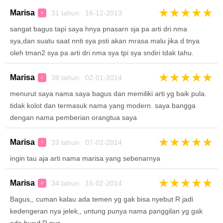
★
★
★
★
★
Marisa
31 tahun 16-12-2013
♀
sangat bagus tapi saya hnya pnasarn sja pa arti dri nma
sya,dan suatu saat nnti sya psti akan mrasa malu jika d tnya
oleh tman2 sya pa arti dri nma sya tpi sya sndiri tdak tahu.
★
★
★
★
★
Marisa
38 tahun 02-01-2014
♀
menurut saya nama saya bagus dan memiliki arti yg baik pula.
tidak kolot dan termasuk nama yang modern. saya bangga
dengan nama pemberian orangtua saya
★
★
★
★
★
Marisa
33 tahun 07-02-2014
♀
ingin tau aja arti nama marisa yang sebenarnya
★
★
★
★
★
Marisa
34 tahun 16-02-2014
♀
Bagus,, cuman kalau ada temen yg gak bisa nyebut R jadi
kedengeran nya jelek,, untung punya nama panggilan yg gak