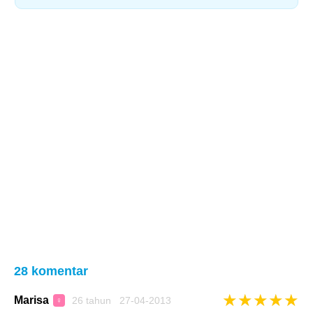
28 komentar
★
★
★
★
★
Marisa
26 tahun 27-04-2013
♀