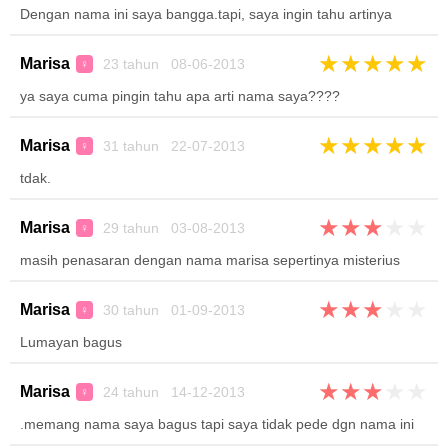
Dengan nama ini saya bangga.tapi, saya ingin tahu artinya
★
★
★
★
★
Marisa
23 tahun 08-06-2013
♀
ya saya cuma pingin tahu apa arti nama saya????
★
★
★
★
★
Marisa
31 tahun 22-07-2013
♀
tdak.
★
★
★
★
★
Marisa
29 tahun 03-08-2013
♀
masih penasaran dengan nama marisa sepertinya misterius
★
★
★
★
★
Marisa
30 tahun 01-09-2013
♀
Lumayan bagus
★
★
★
★
★
Marisa
24 tahun 14-12-2013
♀
.memang nama saya bagus tapi saya tidak pede dgn nama ini