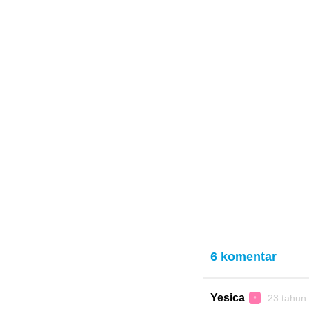
6 komentar
Yesica
23 tahun
♀