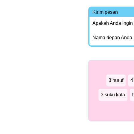
Kirim pesan
Apakah Anda ingin
Nama depan Anda 
3 huruf
4
3 suku kata