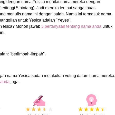
rang dengan nama Yesica menilai nama mereka dengan
tertinggi 5 bintang). Jadi mereka terlihat sangat puas!
ang menulis nama ini dengan salah. Nama ini termasuk nama
nggilan untuk Yesica adalah "Yeyes".
 Yesica? Mohon jawab
5 pertanyaan tentang nama anda
untuk
ni.
alah: "berlimpah-limpah".
gan nama Yesica sudah melakukan voting dalam nama mereka
 anda
juga.
★
★
★
★
★
★
★
★
★
★
★