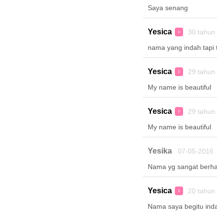
Saya senang
Yesica
30 tahun
♀
nama yang indah tapi t
Yesica
29 tahun
♀
My name is beautiful
Yesica
29 tahun
♀
My name is beautiful
Yesika
07-05-2016
Nama yg sangat berha
Yesica
20 tahun
♀
Nama saya begitu inda