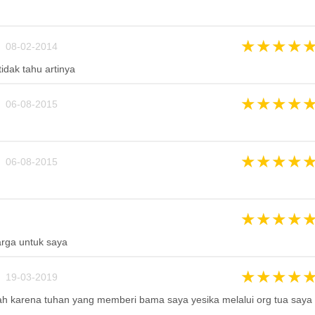
★
★
★
★
 08-02-2014
idak tahu artinya
★
★
★
★
 06-08-2015
★
★
★
★
 06-08-2015
★
★
★
★
rga untuk saya
★
★
★
★
 19-03-2019
h karena tuhan yang memberi bama saya yesika melalui org tua saya