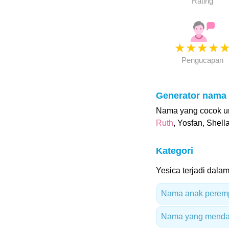
Rating
★
★
★
★
Pengucapan
Generator nama
Nama yang cocok un
Ruth
, Yosfan, Shell
Kategori
Yesica terjadi dalam
Nama anak peremp
Nama yang mendapat