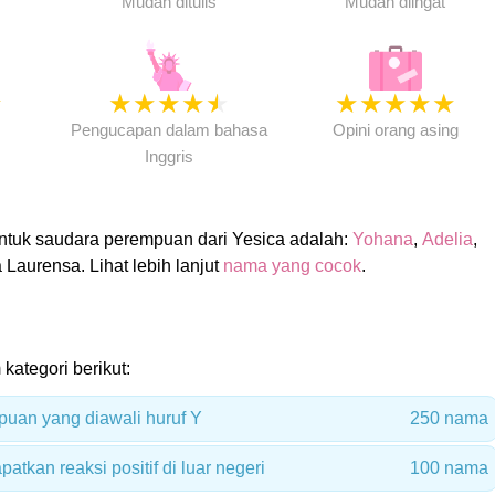
Mudah ditulis
Mudah diingat
★
★
★
★
★
★
★
★
★
★
★
Pengucapan dalam bahasa
Opini orang asing
Inggris
tuk saudara perempuan dari Yesica adalah:
Yohana
,
Adelia
,
a Laurensa. Lihat lebih lanjut
nama yang cocok
.
 kategori berikut:
uan yang diawali huruf Y
250 nama
kan reaksi positif di luar negeri
100 nama