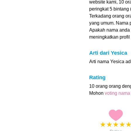
website kami, 10 o
peringkat 5 bintang (
Terkadang orang or
yang umum. Nama pa
Apakah nama anda
meningkatkan profil i
Arti dari Yesica
Arti nama Yesica ad
Rating
10 orang orang den
Mohon
voting nama
★
★
★
★