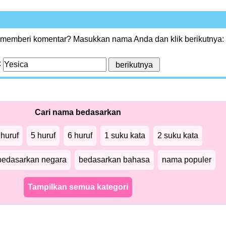
 memberi komentar? Masukkan nama Anda dan klik berikutnya:
:
Cari nama bedasarkan
 huruf
5 huruf
6 huruf
1 suku kata
2 suku kata
bedasarkan negara
bedasarkan bahasa
nama populer
Tampilkan semua kategori