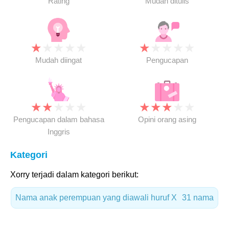
Rating
Mudah ditulis
★
★
★
★
★
★
★
★
★
★
Mudah diingat
Pengucapan
★
★
★
★
★
★
★
★
★
★
Pengucapan dalam bahasa
Opini orang asing
Inggris
Kategori
Xorry terjadi dalam kategori berikut:
Nama anak perempuan yang diawali huruf X
31 nama