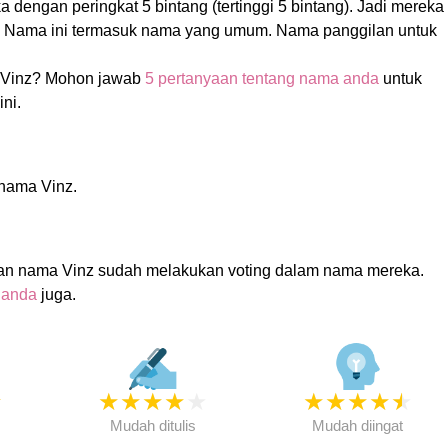
 dengan peringkat 5 bintang (tertinggi 5 bintang). Jadi mereka
as! Nama ini termasuk nama yang umum. Nama panggilan untuk
 Vinz? Mohon jawab
5 pertanyaan tentang nama anda
untuk
ni.
 nama Vinz.
an nama Vinz sudah melakukan voting dalam nama mereka.
 anda
juga.
★
★
★
★
★
★
★
★
★
★
★
Mudah ditulis
Mudah diingat