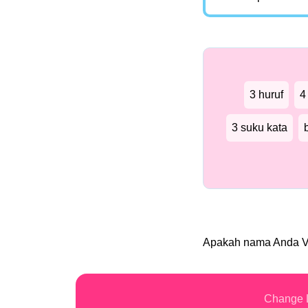
3 huruf
4
3 suku kata
Apakah nama Anda 
Change 