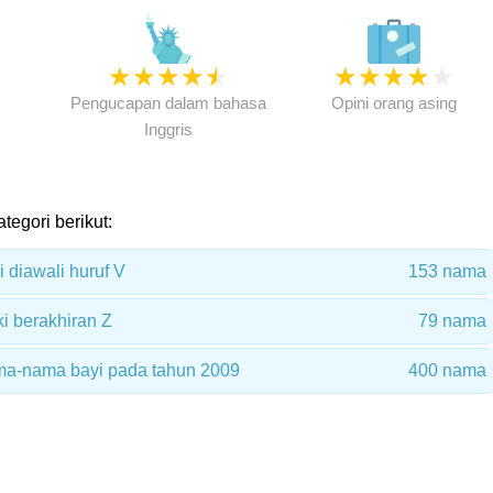
★
★
★
★
★
★
★
★
★
★
★
Pengucapan dalam bahasa
Opini orang asing
Inggris
tegori berikut:
 diawali huruf V
153 nama
i berakhiran Z
79 nama
ma-nama bayi pada tahun 2009
400 nama