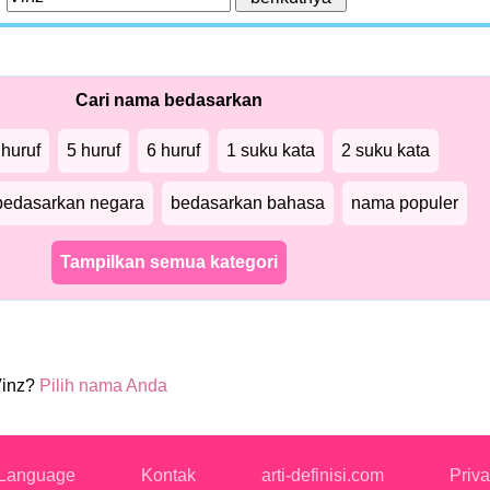
Cari nama bedasarkan
 huruf
5 huruf
6 huruf
1 suku kata
2 suku kata
bedasarkan negara
bedasarkan bahasa
nama populer
Tampilkan semua kategori
Vinz?
Pilih nama Anda
Language
Kontak
arti-definisi.com
Priva