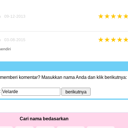
★
★
★
★
n 09-12-2013
★
★
★
★
n 03-08-2015
sendiri
 memberi komentar? Masukkan nama Anda dan klik berikutnya:
:
Cari nama bedasarkan