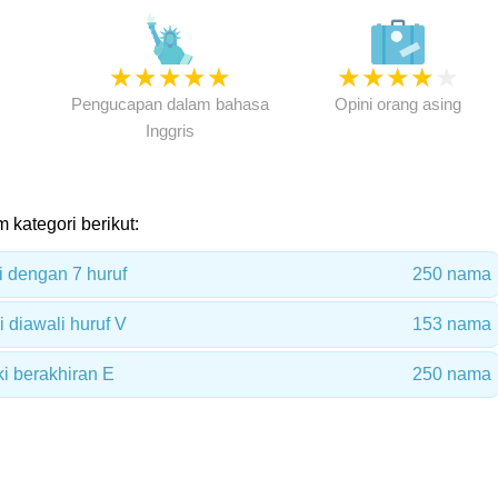
★
★
★
★
★
★
★
★
★
★
★
Pengucapan dalam bahasa
Opini orang asing
Inggris
m kategori berikut:
i dengan 7 huruf
250 nama
 diawali huruf V
153 nama
i berakhiran E
250 nama