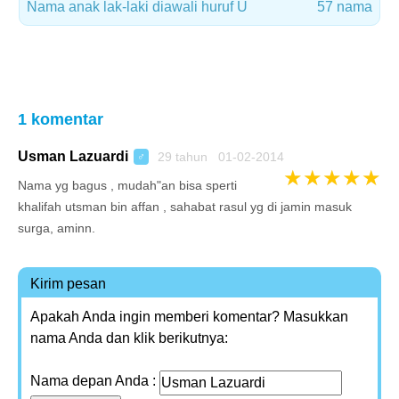
Nama anak lak-laki diawali huruf U
57 nama
1 komentar
Usman Lazuardi
29 tahun 01-02-2014
♂
★
★
★
★
★
Nama yg bagus , mudah"an bisa sperti
khalifah utsman bin affan , sahabat rasul yg di jamin masuk
surga, aminn.
Kirim pesan
Apakah Anda ingin memberi komentar? Masukkan
nama Anda dan klik berikutnya:
Nama depan Anda :