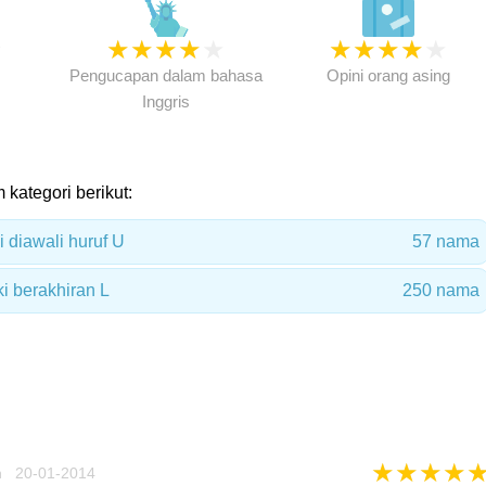
★
★
★
★
★
★
★
★
★
★
★
Pengucapan dalam bahasa
Opini orang asing
Inggris
 kategori berikut:
 diawali huruf U
57 nama
i berakhiran L
250 nama
★
★
★
★
n 20-01-2014