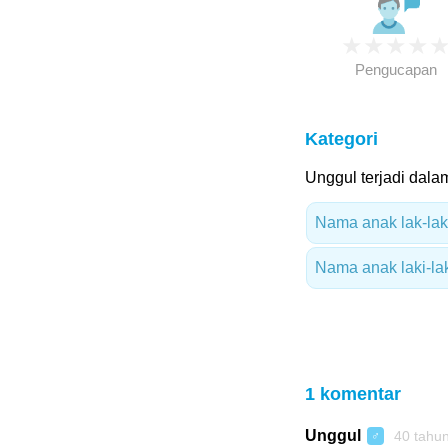
★
★
★
★
Pengucapan
Kategori
Unggul terjadi dalam
Nama anak lak-laki
Nama anak laki-lak
1 komentar
Unggul
40 tahu
♂