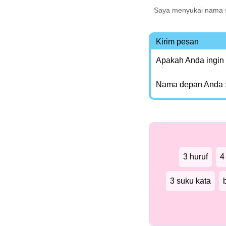
Saya menyukai nama s
Kirim pesan
Apakah Anda ingin
Nama depan Anda 
3 huruf
4
3 suku kata