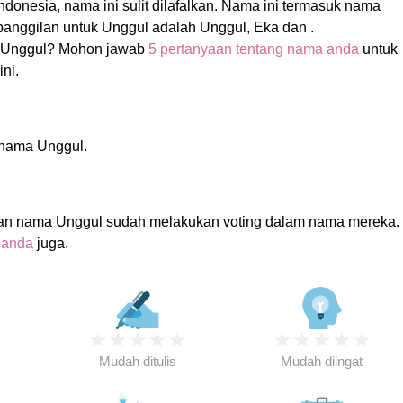
donesia, nama ini sulit dilafalkan. Nama ini termasuk nama
nggilan untuk Unggul adalah Unggul, Eka dan .
 Unggul? Mohon jawab
5 pertanyaan tentang nama anda
untuk
ni.
i nama Unggul.
an nama Unggul sudah melakukan voting dalam nama mereka.
 anda
juga.
★
★
★
★
★
★
★
★
★
★
★
Mudah ditulis
Mudah diingat