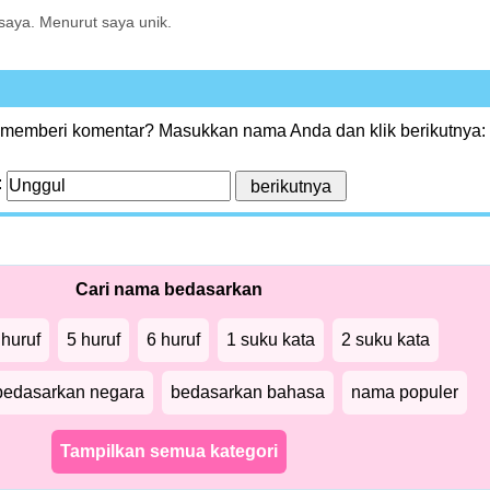
aya. Menurut saya unik.
 memberi komentar? Masukkan nama Anda dan klik berikutnya:
:
Cari nama bedasarkan
 huruf
5 huruf
6 huruf
1 suku kata
2 suku kata
bedasarkan negara
bedasarkan bahasa
nama populer
Tampilkan semua kategori