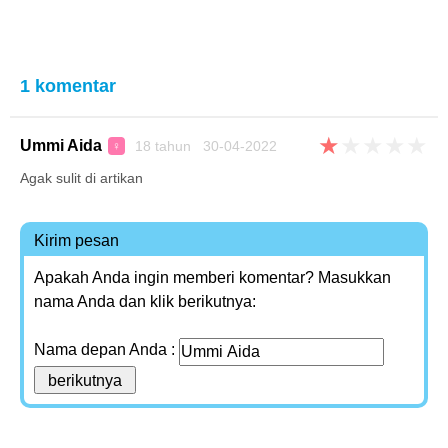
1 komentar
★
★
★
★
★
Ummi Aida
18 tahun 30-04-2022
♀
Agak sulit di artikan
Kirim pesan
Apakah Anda ingin memberi komentar? Masukkan
nama Anda dan klik berikutnya:
Nama depan Anda :