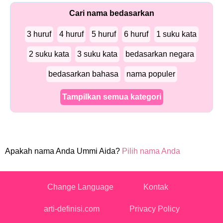
Cari nama bedasarkan
3 huruf
4 huruf
5 huruf
6 huruf
1 suku kata
2 suku kata
3 suku kata
bedasarkan negara
bedasarkan bahasa
nama populer
Tampilkan semua kategori
Apakah nama Anda Ummi Aida?
Pilih nama Anda
Change Language
Kontak
arti-definisi.com
Privacy Policy