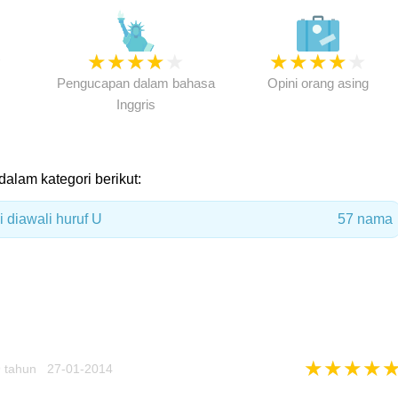
★
★
★
★
★
★
★
★
★
★
★
Pengucapan dalam bahasa
Opini orang asing
Inggris
dalam kategori berikut:
 diawali huruf U
57 nama
★
★
★
★
 tahun 27-01-2014