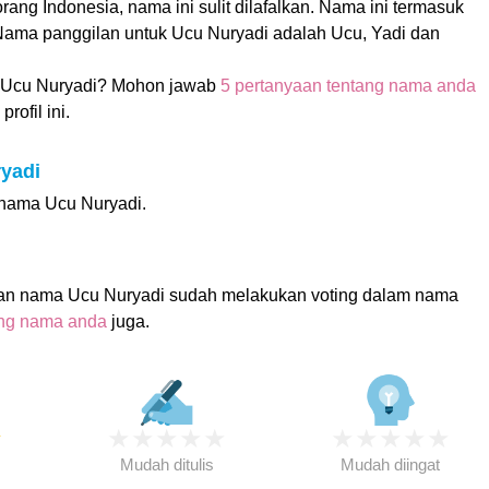
ang Indonesia, nama ini sulit dilafalkan. Nama ini termasuk
ma panggilan untuk Ucu Nuryadi adalah Ucu, Yadi dan
Ucu Nuryadi? Mohon jawab
5 pertanyaan tentang nama anda
rofil ini.
ryadi
i nama Ucu Nuryadi.
an nama Ucu Nuryadi sudah melakukan voting dalam nama
ing nama anda
juga.
★
★
★
★
★
★
★
★
★
★
★
Mudah ditulis
Mudah diingat