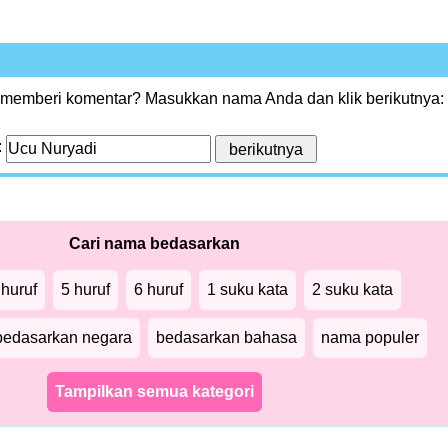
 memberi komentar? Masukkan nama Anda dan klik berikutnya:
:
Cari nama bedasarkan
 huruf
5 huruf
6 huruf
1 suku kata
2 suku kata
bedasarkan negara
bedasarkan bahasa
nama populer
Tampilkan semua kategori