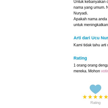
Untuk kebanyakan or
nama yang umum. Na
Nuryadi.
Apakah nama anda 
untuk meningkatkan p
Arti dari Ucu Nu
Kami tidak tahu art
Rating
1 orang orang deng
mereka. Mohon
vot
★
★
★
★
Rating