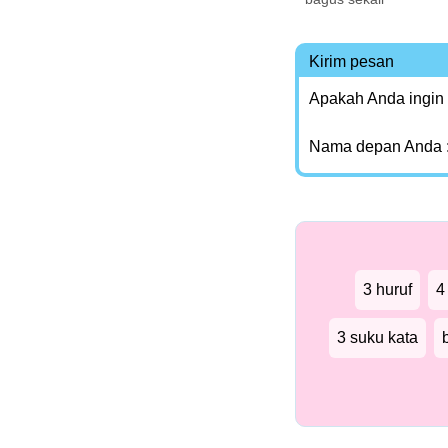
Kirim pesan
Apakah Anda ingin
Nama depan Anda 
3 huruf
4
3 suku kata