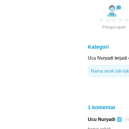
★
★
★
★
Pengucapan
Kategori
Ucu Nuryadi terjadi 
Nama anak lak-laki
1 komentar
Ucu Nuryadi
39
♂
bagus sekali