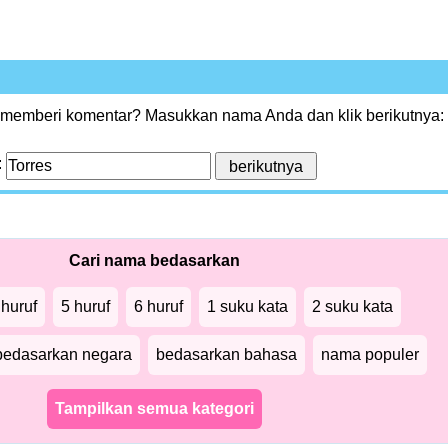
 memberi komentar? Masukkan nama Anda dan klik berikutnya:
:
Cari nama bedasarkan
 huruf
5 huruf
6 huruf
1 suku kata
2 suku kata
bedasarkan negara
bedasarkan bahasa
nama populer
Tampilkan semua kategori