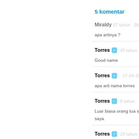
5 komentar
Miraldy
37 tahun 05
apa artinya ?
Torres
40 tahun
♂
Good name
Torres
27-04-2
♂
apa arti nama torres
Torres
8 tahun 
♂
Luar biasa orang tua
saya.
Torres
20 tahun
♂