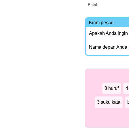
Entah
Kirim pesan
Apakah Anda ingin
Nama depan Anda 
3 huruf
4
3 suku kata