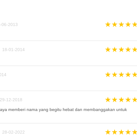
★
★
★
★
-06-2013
★
★
★
★
 18-01-2014
★
★
★
★
014
★
★
★
★
29-12-2018
 saya memberi nama yang begitu hebat dan membanggakan untuk
★
★
★
★
 28-02-2022