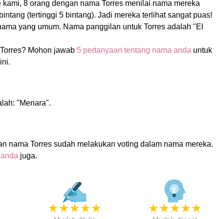
te kami, 8 orang dengan nama Torres menilai nama mereka
intang (tertinggi 5 bintang). Jadi mereka terlihat sangat puas!
nama yang umum. Nama panggilan untuk Torres adalah "El
Torres? Mohon jawab
5 pertanyaan tentang nama anda
untuk
ni.
alah: "Menara".
an nama Torres sudah melakukan voting dalam nama mereka.
 anda
juga.
★
★
★
★
★
★
★
★
★
★
★