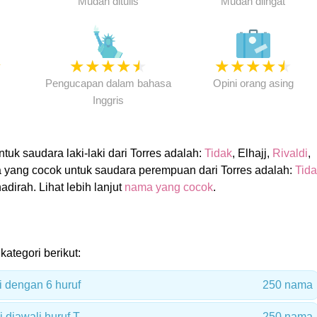
Mudah ditulis
Mudah diingat
★
★
★
★
★
★
★
★
★
★
★
Pengucapan dalam bahasa
Opini orang asing
Inggris
uk saudara laki-laki dari Torres adalah:
Tidak
, Elhajj,
Rivaldi
,
 yang cocok untuk saudara perempuan dari Torres adalah:
Tida
hadirah. Lihat lebih lanjut
nama yang cocok
.
kategori berikut:
i dengan 6 huruf
250 nama
 diawali huruf T
250 nama