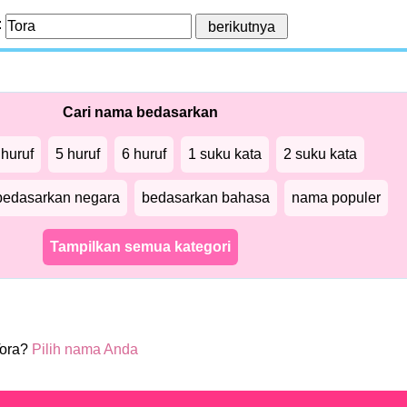
:
Cari nama bedasarkan
 huruf
5 huruf
6 huruf
1 suku kata
2 suku kata
bedasarkan negara
bedasarkan bahasa
nama populer
Tampilkan semua kategori
Tora?
Pilih nama Anda