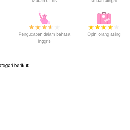
Mudah ditulis
Mudah diingat
★
★
★
★
★
★
★
★
★
★
★
Pengucapan dalam bahasa
Opini orang asing
Inggris
tegori berikut: