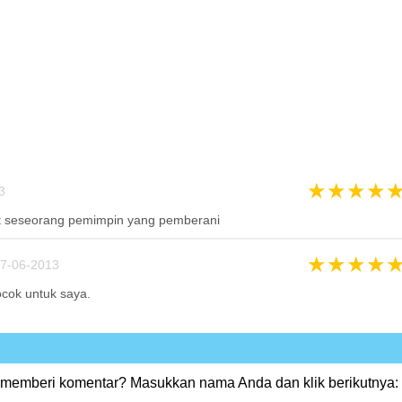
★
★
★
★
3
t seseorang pemimpin yang pemberani
★
★
★
★
7-06-2013
cok untuk saya.
 memberi komentar? Masukkan nama Anda dan klik berikutnya: