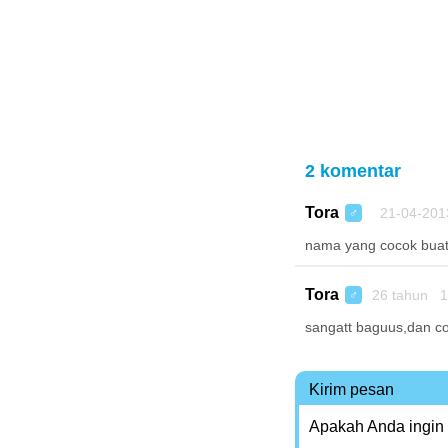
2 komentar
Tora
21-04-201
♂
nama yang cocok bua
Tora
26 tahun 1
♂
sangatt baguus,dan co
Kirim pesan
Apakah Anda ingin