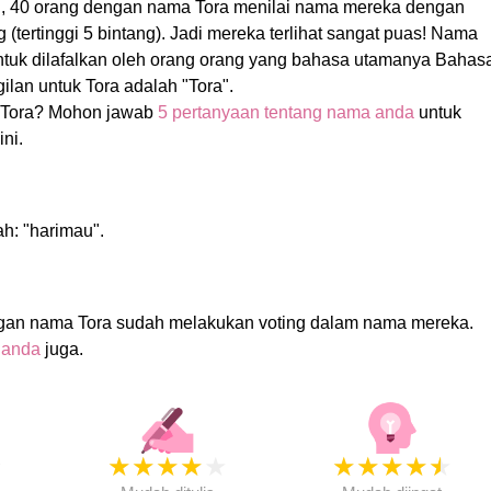
, 40 orang dengan nama Tora menilai nama mereka dengan
g (tertinggi 5 bintang). Jadi mereka terlihat sangat puas! Nama
 untuk dilafalkan oleh orang orang yang bahasa utamanya Bahas
ilan untuk Tora adalah "Tora".
Tora? Mohon jawab
5 pertanyaan tentang nama anda
untuk
ni.
ah: "harimau".
gan nama Tora sudah melakukan voting dalam nama mereka.
 anda
juga.
★
★
★
★
★
★
★
★
★
★
★