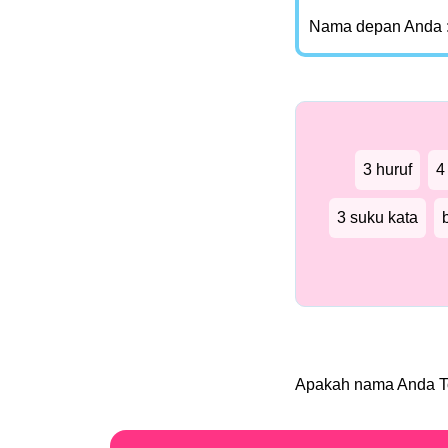
Nama depan Anda 
3 huruf
4
3 suku kata
Apakah nama Anda 