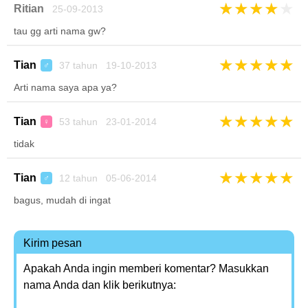
★
★
★
★
★
Ritian
25-09-2013
tau gg arti nama gw?
★
★
★
★
★
Tian
37 tahun 19-10-2013
♂
Arti nama saya apa ya?
★
★
★
★
★
Tian
53 tahun 23-01-2014
♀
tidak
★
★
★
★
★
Tian
12 tahun 05-06-2014
♂
bagus, mudah di ingat
Kirim pesan
Apakah Anda ingin memberi komentar? Masukkan
nama Anda dan klik berikutnya: