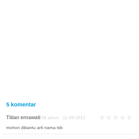
5 komentar
★
★
★
★
★
Titian ernawati
36 tahun 11-09-2013
mohon dibantu arti nama tsb