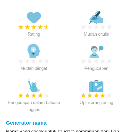
★
★
★
★
★
★
★
★
★
★
Rating
Mudah ditulis
★
★
★
★
★
★
★
★
★
★
Mudah diingat
Pengucapan
★
★
★
★
★
★
★
★
★
★
Pengucapan dalam bahasa
Opini orang asing
Inggris
Generator nama
Nama yang cocok untuk saudara perempuan dari Tian