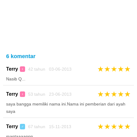
6 komentar
★
★
★
★
★
Terry
42 tahun 03-06-2013
♀
Nasib Q...
★
★
★
★
★
Terry
53 tahun 23-06-2013
♀
saya bangga memiliki nama ini.Nama ini pemberian dari ayah
saya
★
★
★
★
★
Terry
67 tahun 15-11-2013
♂
mantaaaappp........