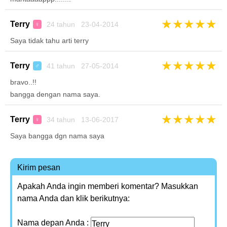
★
★
★
★
★
Terry
24 tahun 23-04-2014
♀
Saya tidak tahu arti terry
★
★
★
★
★
Terry
41 tahun 27-05-2014
♂
bravo..!!
bangga dengan nama saya.
★
★
★
★
★
Terry
34 tahun 13-06-2017
♀
Saya bangga dgn nama saya
Kirim pesan
Apakah Anda ingin memberi komentar? Masukkan
nama Anda dan klik berikutnya:
Nama depan Anda :