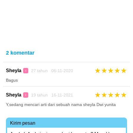
2 komentar
★
★
★
★
★
Sheyla
27 tahun 06-11-2020
♀
Bagus
★
★
★
★
★
Sheyla
19 tahun 16-11-2021
♀
Y,sedang mencari arti dari sebuah nama sheyla Dwi yunita
Kirim pesan