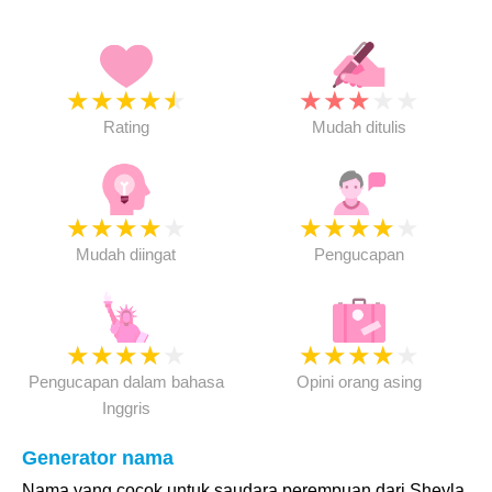
★
★
★
★
★
★
★
★
★
★
Rating
Mudah ditulis
★
★
★
★
★
★
★
★
★
★
Mudah diingat
Pengucapan
★
★
★
★
★
★
★
★
★
★
Pengucapan dalam bahasa
Opini orang asing
Inggris
Generator nama
Nama yang cocok untuk saudara perempuan dari Sheyla