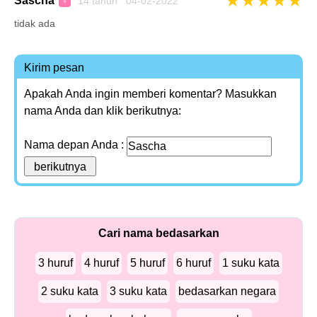
★
★
★
★
★
Sascha
14 tahun 04-02-2022
♀
tidak ada
Kirim pesan
Apakah Anda ingin memberi komentar? Masukkan
nama Anda dan klik berikutnya:
Nama depan Anda :
Cari nama bedasarkan
3 huruf
4 huruf
5 huruf
6 huruf
1 suku kata
2 suku kata
3 suku kata
bedasarkan negara