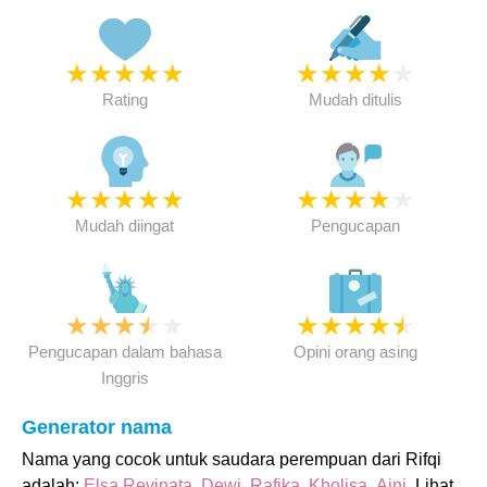
★
★
★
★
★
★
★
★
★
★
Rating
Mudah ditulis
★
★
★
★
★
★
★
★
★
★
Mudah diingat
Pengucapan
★
★
★
★
★
★
★
★
★
★
Pengucapan dalam bahasa
Opini orang asing
Inggris
Generator nama
Nama yang cocok untuk saudara perempuan dari Rifqi
adalah:
Elsa Revinata
,
Dewi
,
Rafika
,
Kholisa
,
Aini
. Lihat