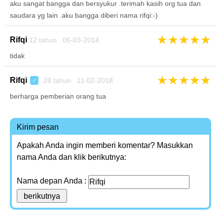
aku sangat bangga dan bersyukur .terimah kasih org tua dan
saudara yg lain .aku bangga diberi nama rifqi:-)
★
★
★
★
★
Rifqi
12 tahun 06-03-2014
tidak
★
★
★
★
★
Rifqi
28 tahun 11-02-2018
♂
berharga pemberian orang tua
Kirim pesan
Apakah Anda ingin memberi komentar? Masukkan
nama Anda dan klik berikutnya:
Nama depan Anda :