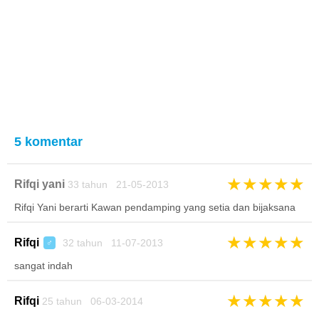
5 komentar
★
★
★
★
★
Rifqi yani
33 tahun 21-05-2013
Rifqi Yani berarti Kawan pendamping yang setia dan bijaksana
★
★
★
★
★
Rifqi
32 tahun 11-07-2013
♂
sangat indah
★
★
★
★
★
Rifqi
25 tahun 06-03-2014