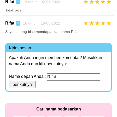
★
★
★
★
★
Rifat
19 tahun 02-01-2020
♂
Tidak ada
★
★
★
★
★
Rifat
16 tahun 19-05-2022
♂
Saya senang bisa mendapat kan nama Rifat
Kirim pesan
Apakah Anda ingin memberi komentar? Masukkan
nama Anda dan klik berikutnya:
Nama depan Anda :
Cari nama bedasarkan