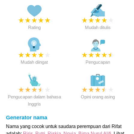
★
★
★
★
★
★
★
★
★
★
Rating
Mudah ditulis
★
★
★
★
★
★
★
★
★
★
Mudah diingat
Pengucapan
★
★
★
★
★
★
★
★
★
★
Pengucapan dalam bahasa
Opini orang asing
Inggris
Generator nama
Nama yang cocok untuk saudara perempuan dari Rifat
adalah:
Riris
,
Putri
,
Riskia
,
Novia
,
Bima Nurul Alifi
. Lihat