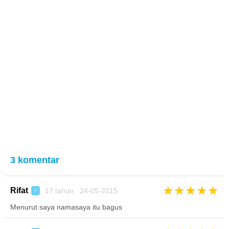
3 komentar
★
★
★
★
★
Rifat
17 tahun 24-05-2015
♂
Menurut saya namasaya itu bagus