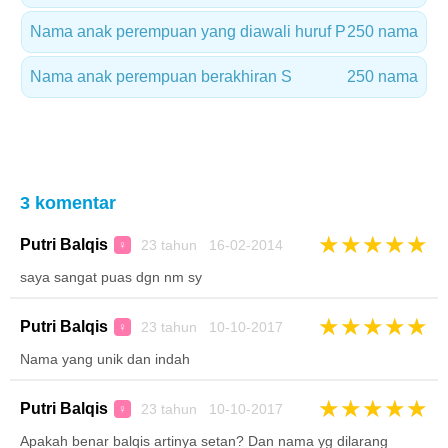
Nama anak perempuan yang diawali huruf P
250 nama
Nama anak perempuan berakhiran S
250 nama
3 komentar
★
★
★
★
★
Putri Balqis
23 tahun 16-02-2014
♀
saya sangat puas dgn nm sy
★
★
★
★
★
Putri Balqis
23 tahun 10-10-2017
♀
Nama yang unik dan indah
★
★
★
★
★
Putri Balqis
23 tahun 10-10-2017
♀
Apakah benar balqis artinya setan? Dan nama yg dilarang