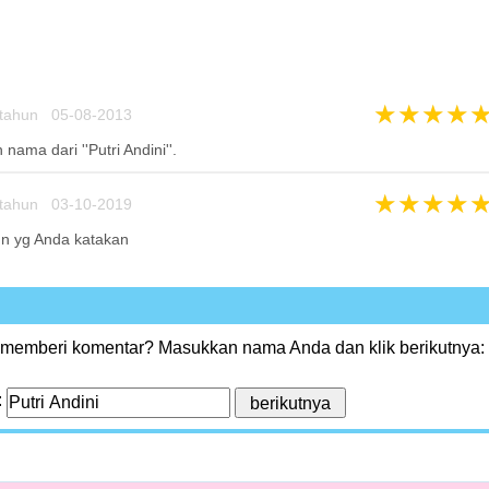
★
★
★
★
tahun 05-08-2013
 nama dari ''Putri Andini''.
★
★
★
★
tahun 03-10-2019
n yg Anda katakan
 memberi komentar? Masukkan nama Anda dan klik berikutnya:
: