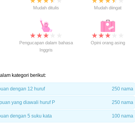
★
★
★
★
★
★
★
★
★
★
★
Mudah ditulis
Mudah diingat
★
★
★
★
★
★
★
★
★
★
★
Pengucapan dalam bahasa
Opini orang asing
Inggris
dalam kategori berikut:
uan dengan 12 huruf
250 nama
uan yang diawali huruf P
250 nama
uan dengan 5 suku kata
100 nama