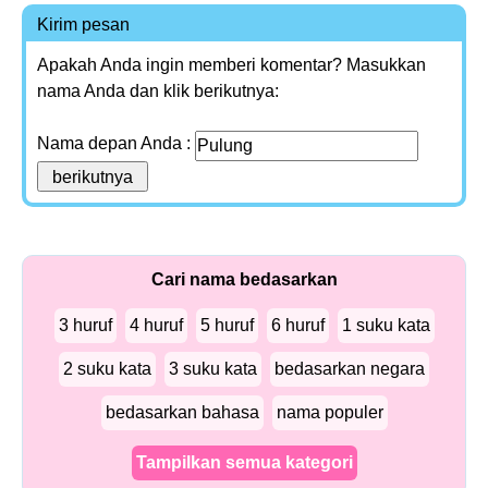
Kirim pesan
Apakah Anda ingin memberi komentar? Masukkan
nama Anda dan klik berikutnya:
Nama depan Anda :
Cari nama bedasarkan
3 huruf
4 huruf
5 huruf
6 huruf
1 suku kata
2 suku kata
3 suku kata
bedasarkan negara
bedasarkan bahasa
nama populer
Tampilkan semua kategori