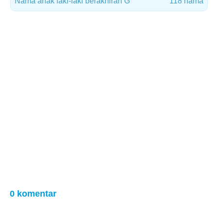
Nama anak laki-laki berakhiran G
118 nama
0 komentar