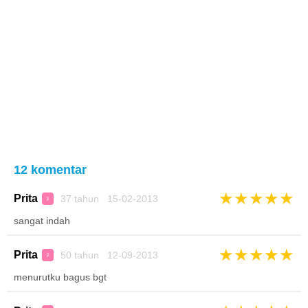
12 komentar
★
★
★
★
★
Prita
37 tahun 15-02-2013
♀
sangat indah
★
★
★
★
★
Prita
50 tahun 12-09-2013
♀
menurutku bagus bgt