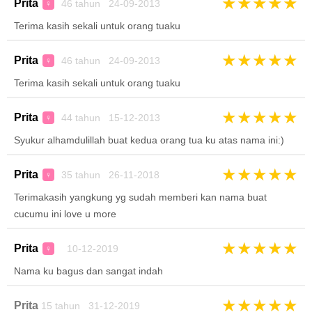
★
★
★
★
★
Prita
46 tahun 24-09-2013
♀
Terima kasih sekali untuk orang tuaku
★
★
★
★
★
Prita
46 tahun 24-09-2013
♀
Terima kasih sekali untuk orang tuaku
★
★
★
★
★
Prita
44 tahun 15-12-2013
♀
Syukur alhamdulillah buat kedua orang tua ku atas nama ini:)
★
★
★
★
★
Prita
35 tahun 26-11-2018
♀
Terimakasih yangkung yg sudah memberi kan nama buat
cucumu ini love u more
★
★
★
★
★
Prita
10-12-2019
♀
Nama ku bagus dan sangat indah
★
★
★
★
★
Prita
15 tahun 31-12-2019