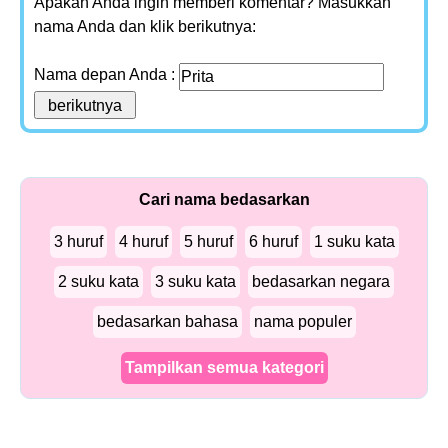
Apakah Anda ingin memberi komentar? Masukkan
nama Anda dan klik berikutnya:
Nama depan Anda :
Cari nama bedasarkan
3 huruf
4 huruf
5 huruf
6 huruf
1 suku kata
2 suku kata
3 suku kata
bedasarkan negara
bedasarkan bahasa
nama populer
Tampilkan semua kategori