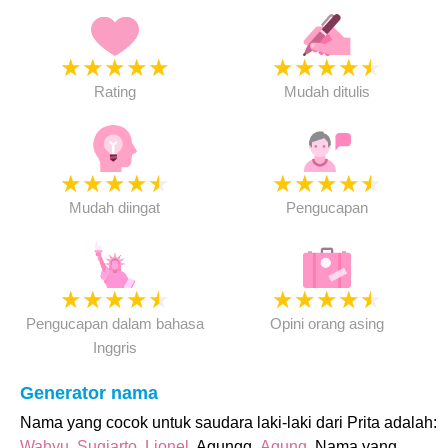
★
★
★
★
★
★
★
★
★
★
Rating
Mudah ditulis
★
★
★
★
★
★
★
★
★
★
Mudah diingat
Pengucapan
★
★
★
★
★
★
★
★
★
★
Pengucapan dalam bahasa
Opini orang asing
Inggris
Generator nama
Nama yang cocok untuk saudara laki-laki dari Prita adalah:
Wahyu
,
Sugiarto
,
Lionel
, Agungg,
Agung
. Nama yang