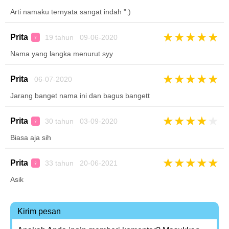
Arti namaku ternyata sangat indah ":)
★
★
★
★
★
Prita
19 tahun 09-06-2020
♀
Nama yang langka menurut syy
★
★
★
★
★
Prita
06-07-2020
Jarang banget nama ini dan bagus bangett
★
★
★
★
★
Prita
30 tahun 03-09-2020
♀
Biasa aja sih
★
★
★
★
★
Prita
33 tahun 20-06-2021
♀
Asik
Kirim pesan