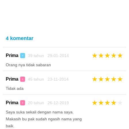
4 komentar
★
★
★
★
★
Prima
39 tahun 29-01-2014
♂
Orang nya tidak sabaran
★
★
★
★
★
Prima
45 tahun 23-11-2014
♀
Tidak ada
★
★
★
★
★
Prima
20 tahun 26-12-2019
♀
Saya suka sekali dengan nama saya.
Makasih bu pak sudah ngasih nama yang
baik.