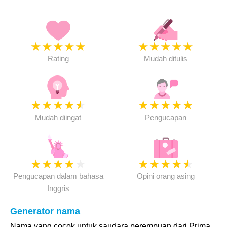
★
★
★
★
★
★
★
★
★
★
Rating
Mudah ditulis
★
★
★
★
★
★
★
★
★
★
Mudah diingat
Pengucapan
★
★
★
★
★
★
★
★
★
★
Pengucapan dalam bahasa
Opini orang asing
Inggris
Generator nama
Nama yang cocok untuk saudara perempuan dari Prima