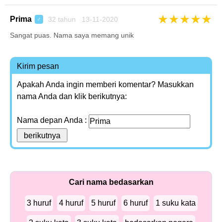
★
★
★
★
★
Prima
32 tahun 13-11-2020
♂
Sangat puas. Nama saya memang unik
Kirim pesan
Apakah Anda ingin memberi komentar? Masukkan
nama Anda dan klik berikutnya:
Nama depan Anda :
Cari nama bedasarkan
3 huruf
4 huruf
5 huruf
6 huruf
1 suku kata