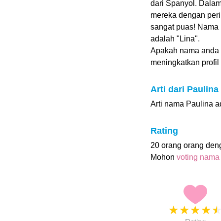
dari Spanyol. Dala
mereka dengan pering
sangat puas! Nama 
adalah "Lina".
Apakah nama anda 
meningkatkan profil i
Arti dari Paulina
Arti nama Paulina ad
Rating
20 orang orang den
Mohon
voting nama
★
★
★
★