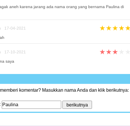
agak aneh karena jarang ada nama orang yang bernama Paulina di
★
★
★
★
n 17-04-2021
dah
★
★
★
★
n 17-10-2021
ma saya
 memberi komentar? Masukkan nama Anda dan klik berikutnya:
: