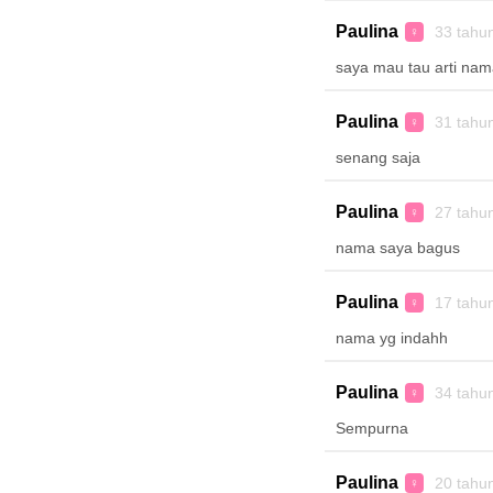
Paulina
33 tahu
♀
saya mau tau arti nam
Paulina
31 tahu
♀
senang saja
Paulina
27 tahu
♀
nama saya bagus
Paulina
17 tahu
♀
nama yg indahh
Paulina
34 tahu
♀
Sempurna
Paulina
20 tahu
♀