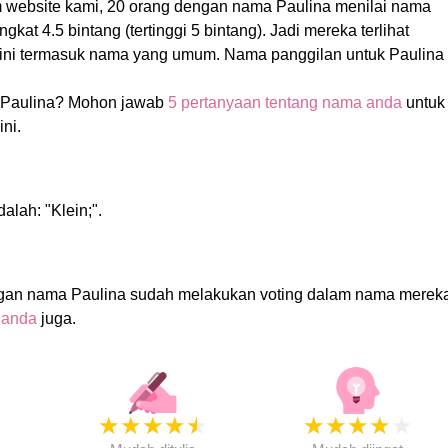
m website kami, 20 orang dengan nama Paulina menilai nama
kat 4.5 bintang (tertinggi 5 bintang). Jadi mereka terlihat
ini termasuk nama yang umum. Nama panggilan untuk Paulina
Paulina? Mohon jawab
5 pertanyaan tentang nama anda
untuk
ni.
alah: "Klein;".
gan nama Paulina sudah melakukan voting dalam nama mereka
 anda
juga.
★
★
★
★
★
★
★
★
★
★
★