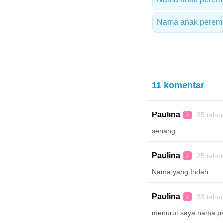
Nama anak peremp
11 komentar
Paulina
25 tahu
♀
senang
Paulina
25 tahu
♀
Nama yang Indah
Paulina
33 tahu
♀
menurut saya nama pa