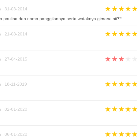
★
★
★
★
n 31-03-2014
a paulina dan nama panggilannya serta wataknya gimana sii??
★
★
★
★
n 21-08-2014
★
★
★
★
n 27-04-2015
★
★
★
★
n 18-11-2019
★
★
★
★
n 02-01-2020
★
★
★
★
n 06-01-2020