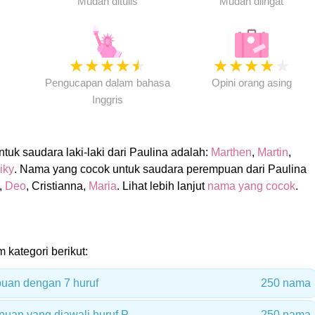
Mudah ditulis
Mudah diingat
★
★
★
★
★
★
★
★
★
★
★
Pengucapan dalam bahasa
Opini orang asing
Inggris
uk saudara laki-laki dari Paulina adalah:
Marthen
,
Martin
,
iky
. Nama yang cocok untuk saudara perempuan dari Paulina
,
Deo
, Cristianna,
Maria
. Lihat lebih lanjut
nama yang cocok
.
m kategori berikut:
uan dengan 7 huruf
250 nama
uan yang diawali huruf P
250 nama