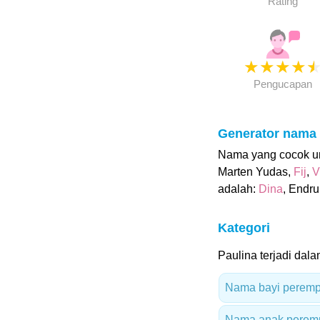
Rating
★
★
★
★
Pengucapan
Generator nama
Nama yang cocok unt
Marten Yudas,
Fij
,
V
adalah:
Dina
, Endru
Kategori
Paulina terjadi dala
Nama bayi peremp
Nama anak peremp