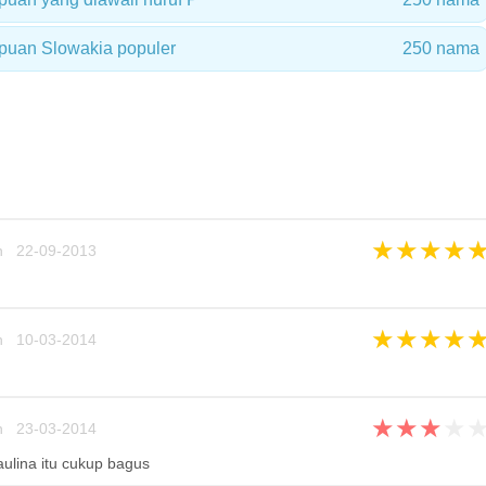
uan Slowakia populer
250 nama
★
★
★
★
n 22-09-2013
★
★
★
★
n 10-03-2014
★
★
★
★
n 23-03-2014
ulina itu cukup bagus