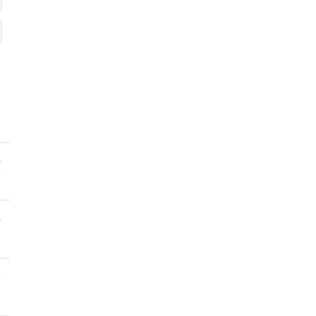
★
★
★