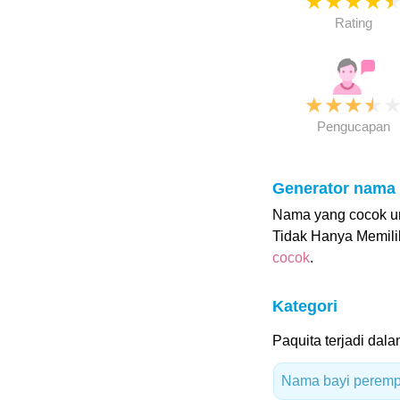
★
★
★
★
Rating
★
★
★
★
Pengucapan
Generator nama
Nama yang cocok unt
Tidak Hanya Memili
cocok
.
Kategori
Paquita terjadi dala
Nama bayi peremp