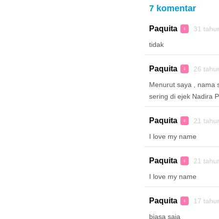
7 komentar
Paquita
31 tahu
♀
tidak
Paquita
26 tahu
♀
Menurut saya , nama s
sering di ejek Nadira
Paquita
21 tahu
♀
I love my name
Paquita
21 tahu
♀
I love my name
Paquita
17 tahu
♀
biasa saja