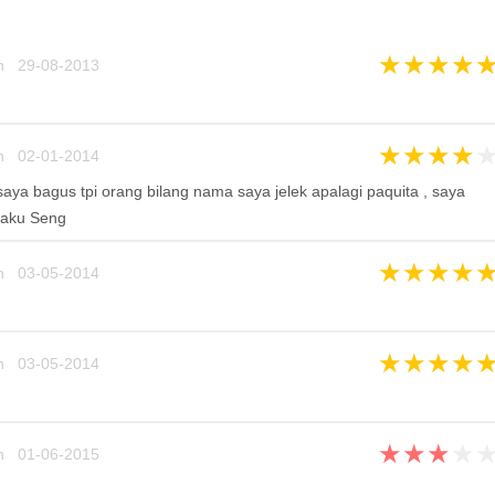
★
★
★
★
n 29-08-2013
★
★
★
★
n 02-01-2014
aya bagus tpi orang bilang nama saya jelek apalagi paquita , saya
 Paku Seng
★
★
★
★
n 03-05-2014
★
★
★
★
n 03-05-2014
★
★
★
★
n 01-06-2015