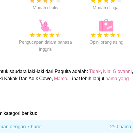
★
★
★
★
★
★
★
★
★
★
★
Mudah ditulis
Mudah diingat
★
★
★
★
★
★
★
★
★
★
★
Pengucapan dalam bahasa
Opini orang asing
Inggris
uk saudara laki-laki dari Paquita adalah:
Tidak
,
Nia
,
Giovanni
,
ki Kakak Dan Adik Cowo,
Marco
. Lihat lebih lanjut
nama yang
m kategori berikut:
uan dengan 7 huruf
250 nama