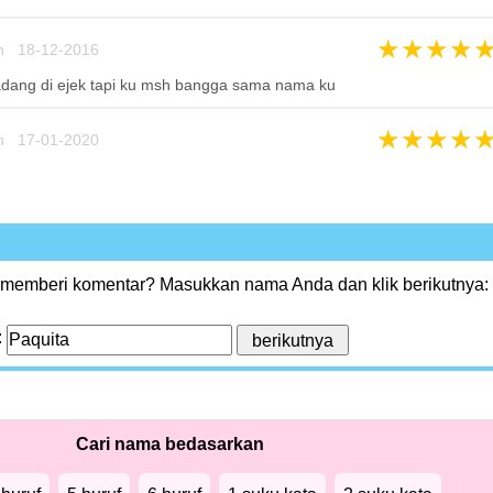
★
★
★
★
n 18-12-2016
ang di ejek tapi ku msh bangga sama nama ku
★
★
★
★
n 17-01-2020
 memberi komentar? Masukkan nama Anda dan klik berikutnya:
:
Cari nama bedasarkan