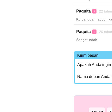
Paquita
22 tahu
♀
Ku bangga maupun kad
Paquita
26 tahu
♀
Sangat indah
Kirim pesan
Apakah Anda ingin
Nama depan Anda 