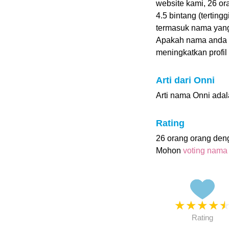
website kami, 26 o
4.5 bintang (terting
termasuk nama yang
Apakah nama anda
meningkatkan profil i
Arti dari Onni
Arti nama Onni adal
Rating
26 orang orang den
Mohon
voting nama
★
★
★
★
Rating