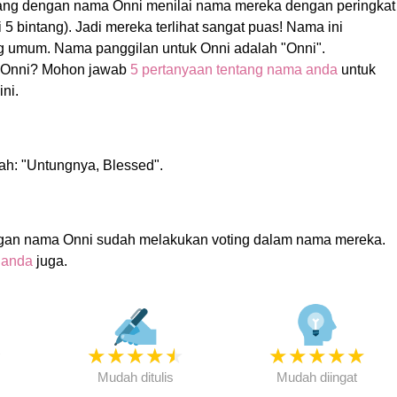
rang dengan nama Onni menilai nama mereka dengan peringkat
gi 5 bintang). Jadi mereka terlihat sangat puas! Nama ini
 umum. Nama panggilan untuk Onni adalah "Onni".
 Onni? Mohon jawab
5 pertanyaan tentang nama anda
untuk
ni.
ah: "Untungnya, Blessed".
gan nama Onni sudah melakukan voting dalam nama mereka.
 anda
juga.
★
★
★
★
★
★
★
★
★
★
★
Mudah ditulis
Mudah diingat