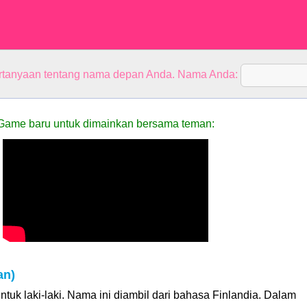
rtanyaan tentang nama depan Anda. Nama Anda:
Game baru untuk dimainkan bersama teman:
an)
tuk laki-laki. Nama ini diambil dari bahasa Finlandia. Dalam