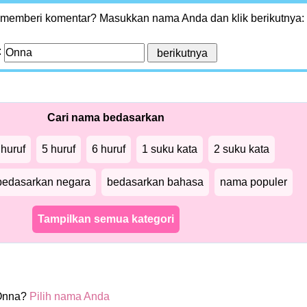
 memberi komentar? Masukkan nama Anda dan klik berikutnya:
:
Cari nama bedasarkan
 huruf
5 huruf
6 huruf
1 suku kata
2 suku kata
bedasarkan negara
bedasarkan bahasa
nama populer
Tampilkan semua kategori
Onna?
Pilih nama Anda