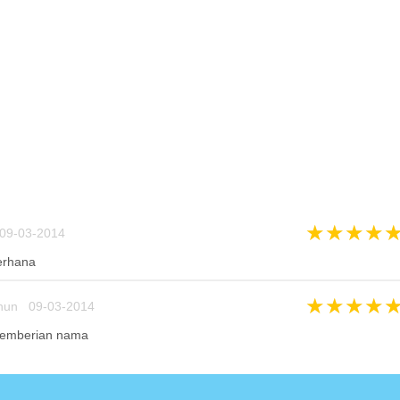
★
★
★
★
09-03-2014
erhana
★
★
★
★
hun 09-03-2014
 pemberian nama