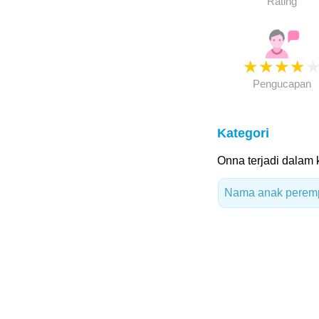
Rating
★
★
★
★
Pengucapan
Kategori
Onna terjadi dalam k
Nama anak peremp