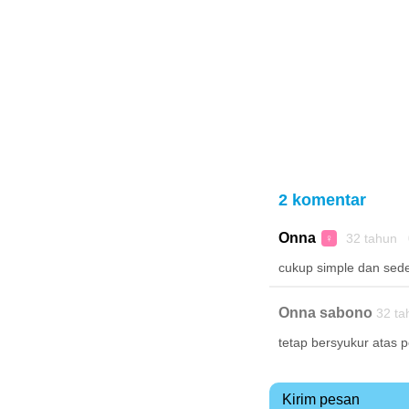
2 komentar
Onna
32 tahun 
♀
cukup simple dan sed
Onna sabono
32 ta
tetap bersyukur atas
Kirim pesan