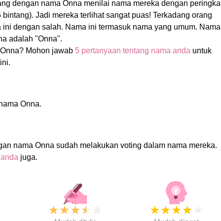
rang dengan nama Onna menilai nama mereka dengan peringka
 5 bintang). Jadi mereka terlihat sangat puas! Terkadang orang
 ini dengan salah. Nama ini termasuk nama yang umum. Nama
na adalah "Onna".
 Onna? Mohon jawab
5 pertanyaan tentang nama anda
untuk
ni.
i nama Onna.
ngan nama Onna sudah melakukan voting dalam nama mereka.
 anda
juga.
★
★
★
★
★
★
★
★
★
★
★