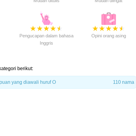
Mudah ditulis
Mudah diingat
★
★
★
★
★
★
★
★
★
★
★
Pengucapan dalam bahasa
Opini orang asing
Inggris
ategori berikut:
uan yang diawali huruf O
110 nama