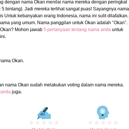
ang dengan nama Okan menilai nama mereka dengan peringkat
gi 5 bintang). Jadi mereka terlihat sangat puas! Sayangnya nama
ulis Untuk kebanyakan orang Indonesia, nama ini sulit dilafalkan.
nama yang umum. Nama panggilan untuk Okan adalah "Okan".
 Okan? Mohon jawab
5 pertanyaan tentang nama anda
untuk
ni.
i nama Okan.
an nama Okan sudah melakukan voting dalam nama mereka.
 anda
juga.
★
★
★
★
★
★
★
★
★
★
★