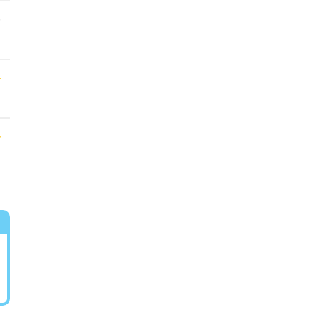
★
★
★