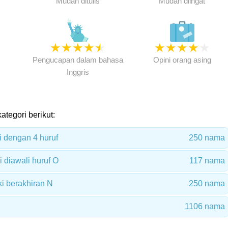
Mudah ditulis
Mudah diingat
★
★
★
★
★
★
★
★
★
★
★
Pengucapan dalam bahasa
Opini orang asing
Inggris
ategori berikut:
i dengan 4 huruf
250 nama
 diawali huruf O
117 nama
i berakhiran N
250 nama
1106 nama