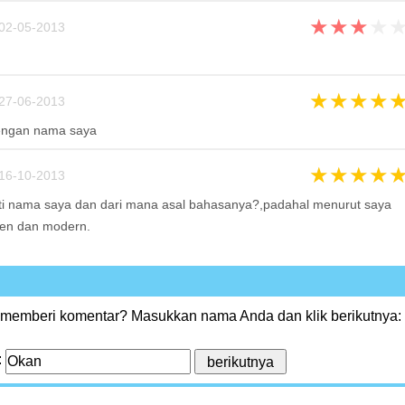
★
★
★
★
02-05-2013
★
★
★
★
27-06-2013
engan nama saya
★
★
★
★
16-10-2013
rti nama saya dan dari mana asal bahasanya?,padahal menurut saya
en dan modern.
 memberi komentar? Masukkan nama Anda dan klik berikutnya:
: