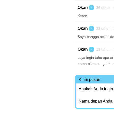
Okan
36 tahun 
♂
Keren
Okan
23 tahun 
♂
Saya bangga sekali d
Okan
13 tahun 
♂
saya ingin tahu apa a
nama okan sangat ker
Kirim pesan
Apakah Anda ingin
Nama depan Anda 