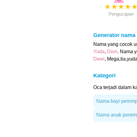
★
★
★
★
Pengucapan
Generator nama
Nama yang cocok unt
Yuda
,
Dion
. Nama y
Dewi
, Mega,tia,yud
Kategori
Oca terjadi dalam ka
Nama bayi peremp
Nama anak peremp