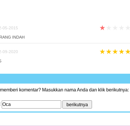
★
★
★
★
2-05-2015
URANG INDAH
★
★
★
★
2-09-2020
5
 memberi komentar? Masukkan nama Anda dan klik berikutnya:
: