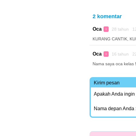
2 komentar
Oca
28 tahun 1
♀
KURANG CANTIK, K
Oca
16 tahun 2
♀
Nama saya oca kelas 
Kirim pesan
Apakah Anda ingin
Nama depan Anda 