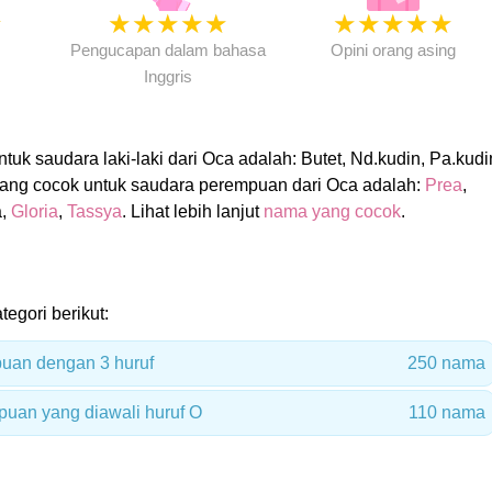
★
★
★
★
★
★
★
★
★
★
★
Pengucapan dalam bahasa
Opini orang asing
Inggris
uk saudara laki-laki dari Oca adalah: Butet, Nd.kudin, Pa.kudi
ang cocok untuk saudara perempuan dari Oca adalah:
Prea
,
a,
Gloria
,
Tassya
. Lihat lebih lanjut
nama yang cocok
.
tegori berikut:
uan dengan 3 huruf
250 nama
uan yang diawali huruf O
110 nama