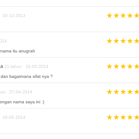
★
★
★
★
 10-12-2013
★
★
★
★
014
n nama itu anugrah
★
★
★
★
ha
21 tahun 15-03-2014
dan bagaimana sifat nya ?
★
★
★
★
hun 27-04-2014
ngan nama saya ini :)
★
★
★
★
 18-05-2014