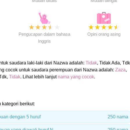
Mudah ditulis
Mudah diingat
★
★
★
★
★
★
★
★
★
★
★
Pengucapan dalam bahasa
Opini orang asing
Inggris
uk saudara laki-laki dari Nazwa adalah:
Tidak
, Tidak Ada, Tdk
ng cocok untuk saudara perempuan dari Nazwa adalah:
Zaza
,
 Tdk,
Tidak
. Lihat lebih lanjut
nama yang cocok
.
kategori berikut:
uan dengan 5 huruf
250 nama
uan yang diawali huruf N
250 nama