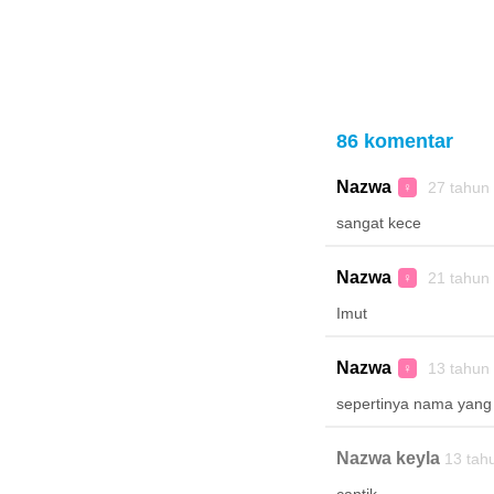
86 komentar
Nazwa
27 tahun
♀
sangat kece
Nazwa
21 tahun
♀
Imut
Nazwa
13 tahun
♀
sepertinya nama yang
Nazwa keyla
13 tah