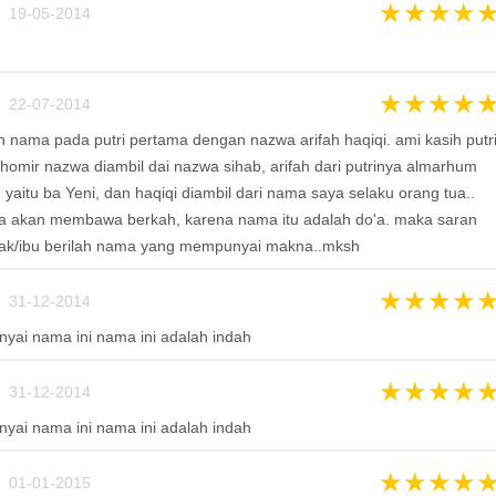
★
★
★
★
 19-05-2014
★
★
★
★
 22-07-2014
nama pada putri pertama dengan nazwa arifah haqiqi. ami kasih putr
 dhomir nazwa diambil dai nazwa sihab, arifah dari putrinya almarhum
aitu ba Yeni, dan haqiqi diambil dari nama saya selaku orang tua..
akan membawa berkah, karena nama itu adalah do'a. maka saran
pak/ibu berilah nama yang mempunyai makna..mksh
★
★
★
★
 31-12-2014
ai nama ini nama ini adalah indah
★
★
★
★
 31-12-2014
ai nama ini nama ini adalah indah
★
★
★
★
 01-01-2015