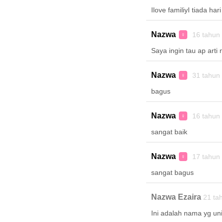
Ilove familiyI tiada ha
Nazwa
16 tahun
♀
Saya ingin tau ap arti
Nazwa
31 tahun
♀
bagus
Nazwa
16 tahun
♀
sangat baik
Nazwa
17 tahun
♀
sangat bagus
Nazwa Ezaira
21 ta
Ini adalah nama yg uni