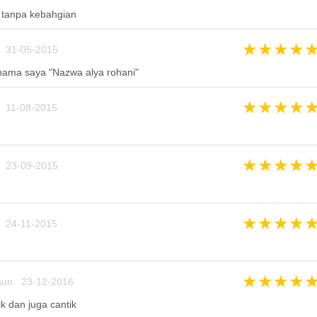
ri tanpa kebahgian
★
★
★
★
 31-05-2015
 nama saya "Nazwa alya rohani"
★
★
★
★
 11-08-2015
★
★
★
★
 23-09-2015
★
★
★
★
 24-11-2015
★
★
★
★
hun 23-12-2016
k dan juga cantik