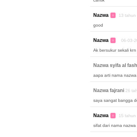
cantik
Nazwa
13 tahun
♀
good
Nazwa
06-03-2
♀
Ak bersukur sekali kr
Nazwa syifa al fas
aapa arti nama nazwa 
Nazwa fajrani
26 ta
saya sangat bangga de
Nazwa
15 tahun
♀
sifat dari nama nazwa