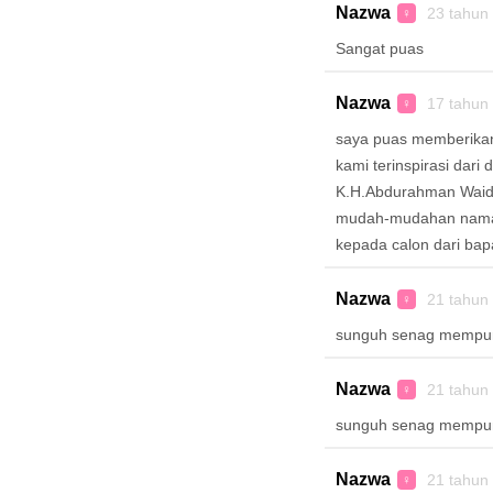
Nazwa
23 tahun
♀
Sangat puas
Nazwa
17 tahun
♀
saya puas memberikan 
kami terinspirasi dari
K.H.Abdurahman Waid y
mudah-mudahan nama 
kepada calon dari ba
Nazwa
21 tahun
♀
sunguh senag mempuny
Nazwa
21 tahun
♀
sunguh senag mempuny
Nazwa
21 tahun
♀