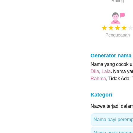
Rating
★
★
★
★
Pengucapan
Generator nama
Nama yang cocok unt
Dila
,
Lala
. Nama ya
Rahma
, Tidak Ada,
Kategori
Nazwa terjadi dalam 
Nama bayi peremp
Nama anak peremp